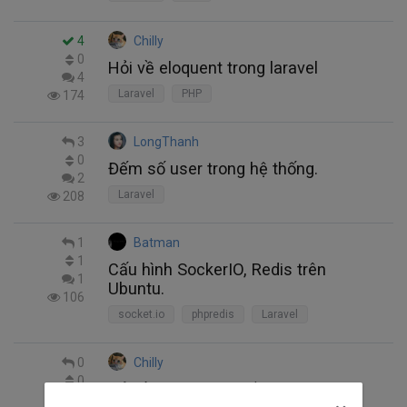
4
Chilly
0
Hỏi về eloquent trong laravel
4
Laravel
PHP
174
3
LongThanh
0
Đếm số user trong hệ thống.
2
Laravel
208
1
Batman
1
Cấu hình SockerIO, Redis trên
1
Ubuntu.
106
socket.io
phpredis
Laravel
0
Chilly
0
Hỏi về thanh toán bằng bank
0