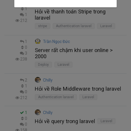
2
Chilly
1
Hỏi về thanh toán Stripe trong
1
laravel
212
stripe
Authentication laravel
Laravel
1
Trần Ngọc Đức
0
Server rất chậm khi user online >
3
2000
238
Deploy
Laravel
2
Chilly
1
Hỏi về Role Middleware trong laravel
0
Authentication laravel
Laravel
212
1
Chilly
0
Hỏi về query trong laravel
Laravel
0
158