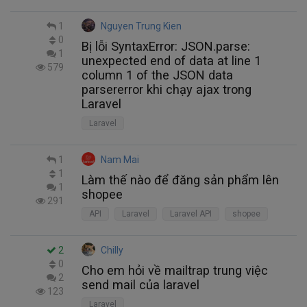
1
Nguyen Trung Kien
0
Bị lỗi SyntaxError: JSON.parse:
1
unexpected end of data at line 1
579
column 1 of the JSON data
parsererror khi chạy ajax trong
Laravel
Laravel
1
Nam Mai
1
Làm thế nào để đăng sản phẩm lên
1
shopee
291
API
Laravel
Laravel API
shopee
2
Chilly
0
Cho em hỏi về mailtrap trung việc
2
send mail của laravel
123
Laravel