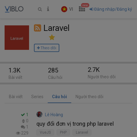
new
VI
Đăng nhập/Đăng ký
Laravel
Theo dõi
2.7K
1.3K
285
Người theo dõi
Bài viết
Câu hỏi
Bài viết
Series
Câu hỏi
Người theo dõi
1
Lê Hoàng
0
quy đổi đơn vị trong php laravel
1
VueJS
PHP
Laravel
229