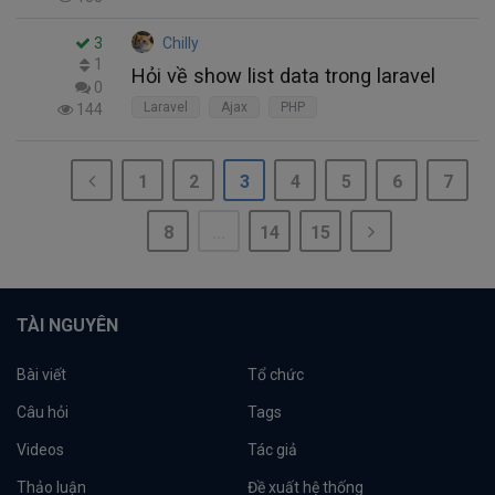
3
Chilly
1
Hỏi về show list data trong laravel
0
Laravel
Ajax
PHP
144
1
2
3
4
5
6
7
8
...
14
15
TÀI NGUYÊN
Bài viết
Tổ chức
Câu hỏi
Tags
Videos
Tác giả
Thảo luận
Đề xuất hệ thống