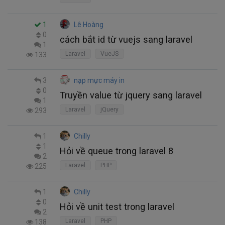
1
Lê Hoàng
0
cách bắt id từ vuejs sang laravel
1
Laravel
VueJS
133
3
nạp mực máy in
0
Truyền value từ jquery sang laravel
1
Laravel
jQuery
293
1
Chilly
1
Hỏi về queue trong laravel 8
2
Laravel
PHP
225
1
Chilly
0
Hỏi về unit test trong laravel
2
Laravel
PHP
138