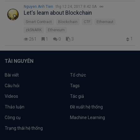
Nguyen Anh Tien
thg 12 24, 2017 8:42 SA
Let's learn about Blockchain
Smart Contract
Blockchain
CTF
Ethernaut
zkSNARK
Ethereum
1
261
1
0
3
TÀI NGUYÊN
Bài viết
Tổ chức
Câu hỏi
Tags
Videos
Tác giả
Thảo luận
Đề xuất hệ thống
Công cụ
Machine Learning
Trạng thái hệ thống