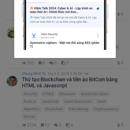
Deep Learning
Data Analytics
Developer Circle
6
724
4
0
19
Do Trung Kien
thg 4 13, 2018 2:01 SA
Blockchain & Smart Contract
Ropsten
Ethernaut
Smart Contract
Truffle
Blockchain
Metamask
Security
Web3js
Solidity
Ethereum
Remix
5
395
8
0
7
Chung Minh Tú
thg 3 5, 2018 2:45 CH
Thử tạo Blockchain và tiền ảo BitCoin bằng
HTML và Javascript
Security
HTML5
Ethereum
blockchain basic
Node.js
JavaScript
Learn blockchain
Hash
Algorithm
Blockchain
Data Mining
Cryptocurrency
Bitcoin
5
2104
12
0
6