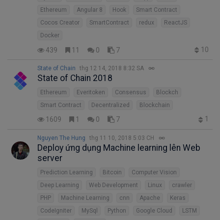
Ethereum
Angular 8
Hook
Smart Contract
Cocos Creator
SmartContract
redux
ReactJS
Docker
10
439
11
0
7
State of Chain
thg 12 14, 2018 8:32 SA
State of Chain 2018
Ethereum
Everitoken
Consensus
Blockch
Smart Contract
Decentralized
Blockchain
1
1609
1
0
7
Nguyen The Hung
thg 11 10, 2018 5:03 CH
Deploy ứng dụng Machine learning lên Web
server
Prediction Learning
Bitcoin
Computer Vision
Deep Learning
Web Development
Linux
crawler
PHP
Machine Learning
cnn
Apache
Keras
CodeIgniter
MySql
Python
Google Cloud
LSTM