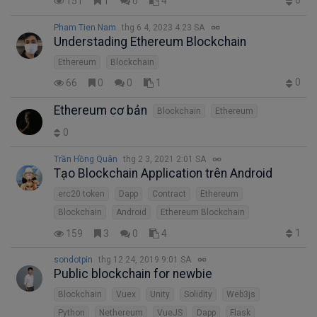
0
151
1
0
4
Pham Tien Nam
thg 6 4, 2023 4:23 SA
Understading Ethereum Blockchain
Ethereum
Blockchain
0
66
0
0
1
Ethereum cơ bản
Blockchain
Ethereum
0
Trần Hồng Quân
thg 2 3, 2021 2:01 SA
Tạo Blockchain Application trên Android
erc20 token
Dapp
Contract
Ethereum
Blockchain
Android
Ethereum Blockchain
1
159
3
0
4
sondotpin
thg 12 24, 2019 9:01 SA
Public blockchain for newbie
Blockchain
Vuex
Unity
Solidity
Web3js
Python
Nethereum
VueJS
Dapp
Flask