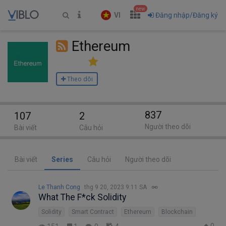
new
VI
Đăng nhập/Đăng ký
Ethereum
Theo dõi
837
107
2
Người theo dõi
Bài viết
Câu hỏi
Bài viết
Series
Câu hỏi
Người theo dõi
Le Thanh Cong
thg 9 20, 2023 9:11 SA
What The F*ck Solidity
Solidity
Smart Contract
Ethereum
Blockchain