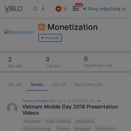
new
VI
Đăng nhập/Đăng ký
Monetization
Theo dõi
0
2
0
Người theo dõi
Bài viết
Câu hỏi
Bài viết
Series
Câu hỏi
Người theo dõi
Vietnam Mobile Day
thg 7 19, 2018 9:30 SA
Vietnam Mobile Day 2018 Presentation
Videos
Facebook
Deep Learning
messaging
Growth Hacking
Fintech
Ethereum
Blockchain