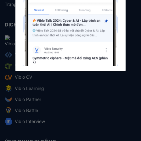
Trạng thái hệ thống
DỊCH VỤ
Viblo
Viblo Code
Viblo CTF
Viblo CV
Viblo Learning
Viblo Partner
Viblo Battle
Viblo Interview