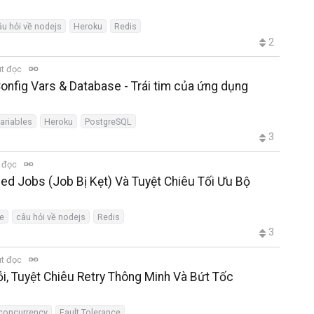
âu hỏi về nodejs
Heroku
Redis
2
út đọc
Config Vars & Database - Trái tim của ứng dụng
ariables
Heroku
PostgreSQL
3
t đọc
led Jobs (Job Bị Kẹt) Và Tuyệt Chiêu Tối Ưu Bộ
e
câu hỏi về nodejs
Redis
3
út đọc
i, Tuyệt Chiêu Retry Thông Minh Và Bứt Tốc
concurrency
Fault Tolerance