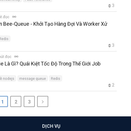
3
út đọc
ến Bee-Queue - Khởi Tạo Hàng Đợi Và Worker Xử
Redis
3
hút đọc
 Là Gì? Quái Kiệt Tốc Độ Trong Thế Giới Job
về nodejs
message queue
Redis
2
1
2
3
DỊCH VỤ