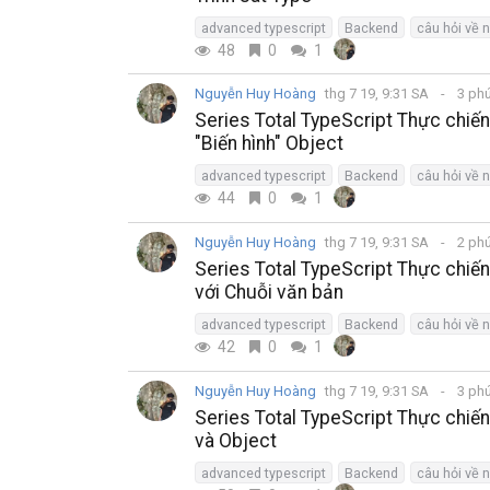
advanced typescript
Backend
câu hỏi về 
48
0
1
Nguyễn Huy Hoàng
thg 7 19, 9:31 SA
3 ph
Series Total TypeScript Thực chi
"Biến hình" Object
advanced typescript
Backend
câu hỏi về 
44
0
1
Nguyễn Huy Hoàng
thg 7 19, 9:31 SA
2 ph
Series Total TypeScript Thực chiến
với Chuỗi văn bản
advanced typescript
Backend
câu hỏi về 
42
0
1
Nguyễn Huy Hoàng
thg 7 19, 9:31 SA
3 ph
Series Total TypeScript Thực chiế
và Object
advanced typescript
Backend
câu hỏi về 