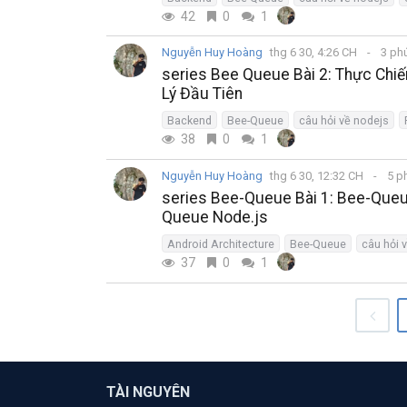
42
0
1
Nguyễn Huy Hoàng
thg 6 30, 4:26 CH
3 ph
series Bee Queue Bài 2: Thực Chi
Lý Đầu Tiên
Backend
Bee-Queue
câu hỏi về nodejs
38
0
1
Nguyễn Huy Hoàng
thg 6 30, 12:32 CH
5 p
series Bee-Queue Bài 1: Bee-Queue
Queue Node.js
Android Architecture
Bee-Queue
câu hỏi 
37
0
1
TÀI NGUYÊN