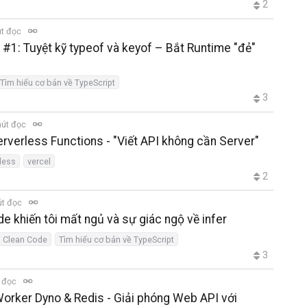
2
út đọc
 #1: Tuyệt kỹ typeof và keyof – Bắt Runtime "đẻ"
Tìm hiểu cơ bản về TypeScript
3
hút đọc
erverless Functions - "Viết API không cần Server"
less
vercel
2
út đọc
 khiến tôi mất ngủ và sự giác ngộ về infer
Clean Code
Tìm hiểu cơ bản về TypeScript
3
t đọc
Worker Dyno & Redis - Giải phóng Web API với