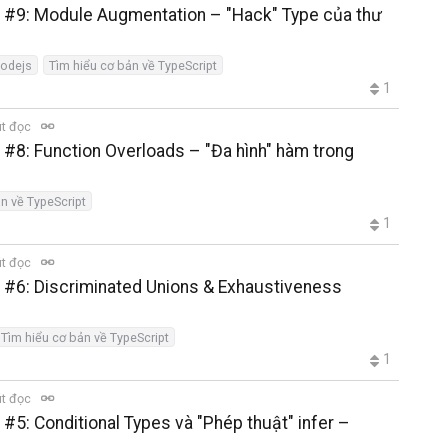
n #9: Module Augmentation – "Hack" Type của thư
nodejs
Tìm hiểu cơ bản về TypeScript
1
út đọc
 #8: Function Overloads – "Đa hình" hàm trong
n về TypeScript
1
út đọc
n #6: Discriminated Unions & Exhaustiveness
Tìm hiểu cơ bản về TypeScript
1
út đọc
 #5: Conditional Types và "Phép thuật" infer –