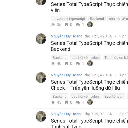
Series Total TypeScript Thực chiế
viện
advanced typescript
Backend
câu hỏi về 
35
0
1
Nguyễn Huy Hoàng
thg 7 21, 4:20 SA
3 ph
Series Total TypeScript Thực chiến
Backend
Backend
câu hỏi về nodejs
Tìm hiểu cơ bả
40
0
1
Nguyễn Huy Hoàng
thg 7 21, 4:20 SA
4 ph
Series Total TypeScript Thực chiế
Check – Trấn yểm luồng dữ liệu
Backend
câu hỏi về nodejs
EventDriven
43
0
1
Nguyễn Huy Hoàng
thg 7 19, 9:31 SA
3 ph
Series Total TypeScript Thực chiến
Trinh sát Type