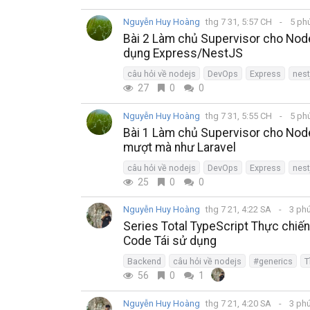
Nguyễn Huy Hoàng
thg 7 31, 5:57 CH
5 ph
Bài 2 Làm chủ Supervisor cho Node.
dụng Express/NestJS
câu hỏi về nodejs
DevOps
Express
nest
27
0
0
Nguyễn Huy Hoàng
thg 7 31, 5:55 CH
5 ph
Bài 1 Làm chủ Supervisor cho Node
mượt mà như Laravel
câu hỏi về nodejs
DevOps
Express
nest
25
0
0
Nguyễn Huy Hoàng
thg 7 21, 4:22 SA
3 ph
Series Total TypeScript Thực chiến
Code Tái sử dụng
Backend
câu hỏi về nodejs
#generics
T
56
0
1
Nguyễn Huy Hoàng
thg 7 21, 4:20 SA
3 ph