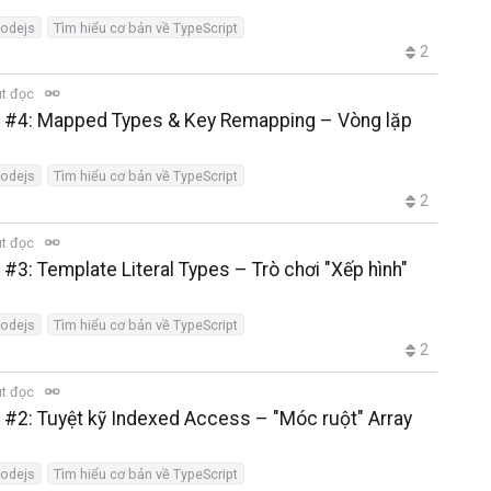
nodejs
Tìm hiểu cơ bản về TypeScript
2
út đọc
ến #4: Mapped Types & Key Remapping – Vòng lặp
nodejs
Tìm hiểu cơ bản về TypeScript
2
út đọc
 #3: Template Literal Types – Trò chơi "Xếp hình"
nodejs
Tìm hiểu cơ bản về TypeScript
2
út đọc
n #2: Tuyệt kỹ Indexed Access – "Móc ruột" Array
nodejs
Tìm hiểu cơ bản về TypeScript