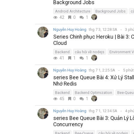
Background Jobs
Android Architecture
Background Jobs
c
42
0
1
Nguyễn Huy Hoàng
thg 7 3, 12:28 SA
3 ph
Series Chinh phục Heroku | Bài 3: 
Cloud
Backend
câu hỏi về nodejs
Environment V
41
1
1
Nguyễn Huy Hoàng
thg 7 1, 2:25 SA
5 phú
series Bee Queue Bài 4: Xử Lý Stal
Nhớ Redis
Backend
Backend Optimization
Bee-Queu
45
0
1
Nguyễn Huy Hoàng
thg 7 1, 12:34 SA
4 ph
series Bee Queue Bài 3: Quản Lý Lỗ
Concurrency
Backend
Bee-Queue
câu hỏi về nodejs