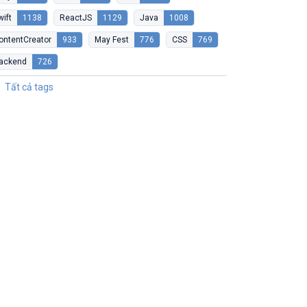
wift
1138
ReactJS
1129
Java
1008
ontentCreator
933
May Fest
776
CSS
769
ackend
726
Tất cả tags