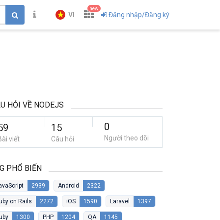
new
VI
Đăng nhập/Đăng ký
U HỎI VỀ NODEJS
0
59
15
Người theo dõi
Bài viết
Câu hỏi
G PHỔ BIẾN
avaScript
2939
Android
2322
uby on Rails
2272
iOS
1590
Laravel
1397
uby
1300
PHP
1204
QA
1145