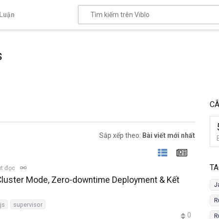
Luận
s
CÂ
Sắp xếp theo:
Bài viết mới nhất
TA
út đọc
Cluster Mode, Zero-downtime Deployment & Kết
J
R
js
supervisor
0
R