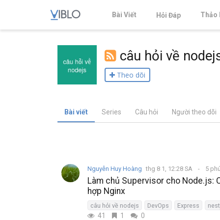
Bài Viết
Thảo 
Hỏi Đáp
câu hỏi về nodej
Theo dõi
Bài viết
Series
Câu hỏi
Người theo dõi
Nguyễn Huy Hoàng
thg 8 1, 12:28 SA
5 ph
Làm chủ Supervisor cho Node.js: 
hợp Nginx
câu hỏi về nodejs
DevOps
Express
nest
41
1
0