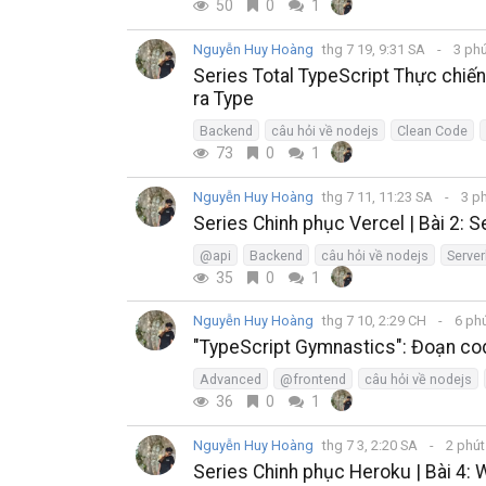
50
0
1
Nguyễn Huy Hoàng
thg 7 19, 9:31 SA
3 ph
Series Total TypeScript Thực chiến
ra Type
Backend
câu hỏi về nodejs
Clean Code
73
0
1
Nguyễn Huy Hoàng
thg 7 11, 11:23 SA
3 p
Series Chinh phục Vercel | Bài 2: S
@api
Backend
câu hỏi về nodejs
Server
35
0
1
Nguyễn Huy Hoàng
thg 7 10, 2:29 CH
6 ph
"TypeScript Gymnastics": Đoạn code
Advanced
@frontend
câu hỏi về nodejs
36
0
1
Nguyễn Huy Hoàng
thg 7 3, 2:20 SA
2 phú
Series Chinh phục Heroku | Bài 4: 