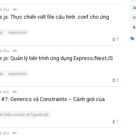
S
út đọc
js: Thực chiến viết file cấu hình .conf cho ứng
C
B
js
supervisor
0
út đọc
.js: Quản lý tiến trình ứng dụng Express/NestJS
js
supervisor
0
út đọc
 #7: Generics và Constraints – Cảnh giới của
ìm hiểu cơ bản về TypeScript
1
út đọc