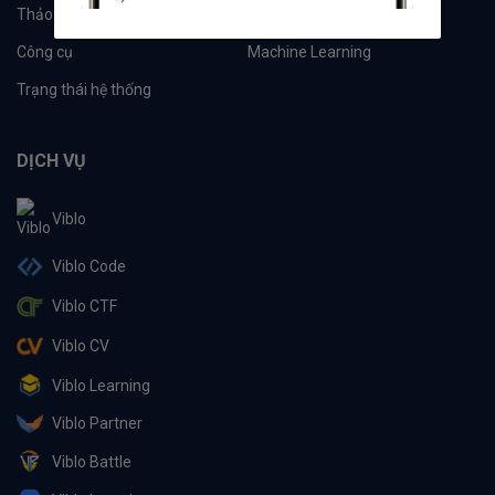
Thảo luận
Đề xuất hệ thống
Công cụ
Machine Learning
Trạng thái hệ thống
DỊCH VỤ
Viblo
Viblo Code
Viblo CTF
Viblo CV
Viblo Learning
Viblo Partner
Viblo Battle