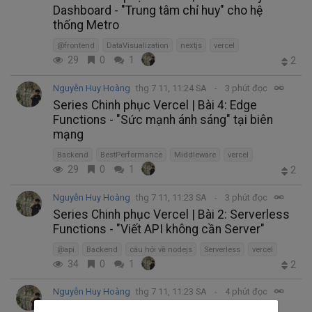
Dashboard - "Trung tâm chỉ huy" cho hệ
thống Metro
@frontend
DataVisualization
nextjs
vercel
29
0
1
2
Nguyễn Huy Hoàng
thg 7 11, 11:24 SA
3 phút đọc
Series Chinh phục Vercel | Bài 4: Edge
Functions - "Sức mạnh ánh sáng" tại biên
mạng
Backend
BestPerformance
Middleware
vercel
29
0
1
2
Nguyễn Huy Hoàng
thg 7 11, 11:23 SA
3 phút đọc
Series Chinh phục Vercel | Bài 2: Serverless
Functions - "Viết API không cần Server"
@api
Backend
câu hỏi về nodejs
Serverless
vercel
34
0
1
2
Nguyễn Huy Hoàng
thg 7 11, 11:23 SA
4 phút đọc
Series Chinh phục Vercel | Bài 1: Vercel là