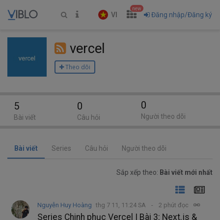
new
VI
Đăng nhập/Đăng ký
vercel
Theo dõi
0
5
0
Người theo dõi
Bài viết
Câu hỏi
Bài viết
Series
Câu hỏi
Người theo dõi
Sắp xếp theo:
Bài viết mới nhất
Nguyễn Huy Hoàng
thg 7 11, 11:24 SA
2 phút đọc
Series Chinh phục Vercel | Bài 3: Next.js &