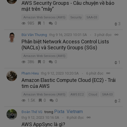
AWS Security Groups - Câu chuyện về bảo
mật trên "mây"
Amazon Web Services (AWS)
Security
SAA-03
985
1
0
3
Bùi Văn Thượng
thg 9 16, 2023 10:01 SA
3 phút đọc
Phân biệt Network Access Control Lists
(NACLs) và Security Groups (SGs)
Amazon Web Services (AWS)
386
0
0
1
Pham Hieu
thg 9 12, 2023 10:20 SA
6 phút đọc
Amazon Elastic Compute Cloud (EC2) - Trái
tim của AWS
Amazon Web Services (AWS)
AWS EC2
Cloud
SAA-03
1.5K
0
0
2
Pixta Vietnam
Đoàn Thế Vũ
trong
thg 9 12, 2023 10:16 SA
8 phút đọc
AWS AppSync là gì?