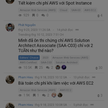
Tiết kiệm chi phí AWS với Spot Instance
Amazon Web Services (AWS)
Cloud
SAA-03
AWS EC2
929
0
0
4
Phát Nguyễn
thg 9 23, 2023 11:26 SA
14 phút đọc
Trending thg 10 12, 2023 7:51 CH
Mình đã ôn thi chứng chỉ AWS Solution
Architect Associate (SAA-C03) chỉ với 2
TUẦN như thế nào?
Editors' Choice
2023
Amazon Web Services (AWS)
AWS Certified
SAA-C03
Solution Architect
10.5K
25
2
30
Pham Hieu
thg 9 18, 2023 10:12 SA
13 phút đọc
Bài toán chi phí khi làm việc với AWS EC2
Amazon Web Services (AWS)
AWS EC2
1.9K
1
2
3
Pham Hieu
thg 9 18, 2023 10:08 SA
5 phút đọc