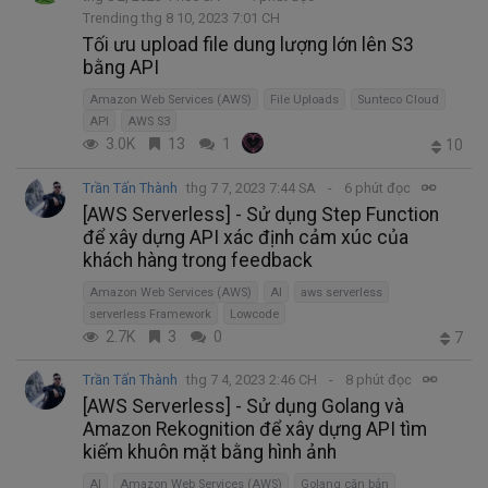
Trending thg 8 10, 2023 7:01 CH
Tối ưu upload file dung lượng lớn lên S3
bằng API
Amazon Web Services (AWS)
File Uploads
Sunteco Cloud
API
AWS S3
3.0K
13
1
10
Trần Tấn Thành
thg 7 7, 2023 7:44 SA
6 phút đọc
[AWS Serverless] - Sử dụng Step Function
để xây dựng API xác định cảm xúc của
khách hàng trong feedback
Amazon Web Services (AWS)
AI
aws serverless
serverless Framework
Lowcode
2.7K
3
0
7
Trần Tấn Thành
thg 7 4, 2023 2:46 CH
8 phút đọc
[AWS Serverless] - Sử dụng Golang và
Amazon Rekognition để xây dựng API tìm
kiếm khuôn mặt bằng hình ảnh
AI
Amazon Web Services (AWS)
Golang căn bản