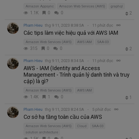
Amazon Appsync
Amazon Web Services (AWS)
graphql
1.1K
0
0
2
Pham Hieu
thg 9 11, 2023 8:38 SA
11 phút đọc
Các tips làm việc hiệu quả với AWS IAM
Amazon Web Services (AWS)
AWS IAM
SAA-03
315
0
0
2
Pham Hieu
thg 9 11, 2023 8:34 SA
11 phút đọc
AWS - IAM (Identity and Access
Management - Trình quản lý danh tính và truy
cập) là gì?
Amazon Web Services (AWS)
AWS IAM
1.4K
1
0
1
Pham Hieu
thg 9 11, 2023 8:24 SA
5 phút đọc
Cơ sở hạ tầng toàn cầu của AWS
Amazon Web Services (AWS)
Cloud
SAA-03
solution architecture
1.5K
0
0