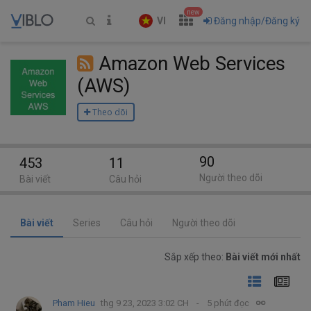
new
VI
Đăng nhập/Đăng ký
Amazon Web Services
(AWS)
Theo dõi
90
453
11
Người theo dõi
Bài viết
Câu hỏi
Bài viết
Series
Câu hỏi
Người theo dõi
Sắp xếp theo:
Bài viết mới nhất
Pham Hieu
thg 9 23, 2023 3:02 CH
5 phút đọc