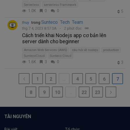
Serverless
serverless Framework
1.0K
0
0
5
Sunteco Tech Team
thuy
trong
thg 7 4, 2023 8:57 SA
2 phút đọc
Cách triển khai Nodejs app cơ bản lên
server dành cho beginner
Amazon Web Services (AWS)
câu hỏi về nodejs
production
SuntecoCloud
Sunteco Cloud
1.6K
3
0
3
1
2
...
4
5
6
7
8
9
10
...
22
23
TÀI NGUYÊN
Bài viết
Tổ chức