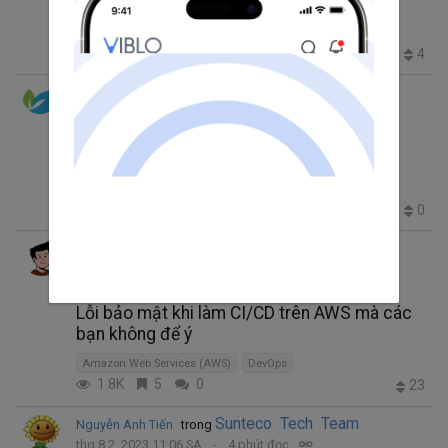
Framework
Amazon Web Services (AWS)
AWS Well-Architected
2.0K
1
0
4
Dinh
thg 8 13, 2023 3:43 SA
1 phút đọc
Simplifying Amazon S3 Downloads: Your
Guide to Effortless Retrieval
Amazon Web Services (AWS)
aws
AWS S3
Cloud storage service
93
0
0
0
Quân Huỳnh
thg 8 3, 2023 1:17 CH
2 phút đọc
Trending thg 8 12, 2023 1:54 SA
Lỗi bảo mật khi làm CI/CD trên AWS mà các
bạn không để ý
Amazon Web Services (AWS)
DevOps
1.8K
5
0
23
Sunteco Tech Team
Nguyễn Anh Tiến
trong
thg 8 2, 2023 11:06 SA
4 phút đọc