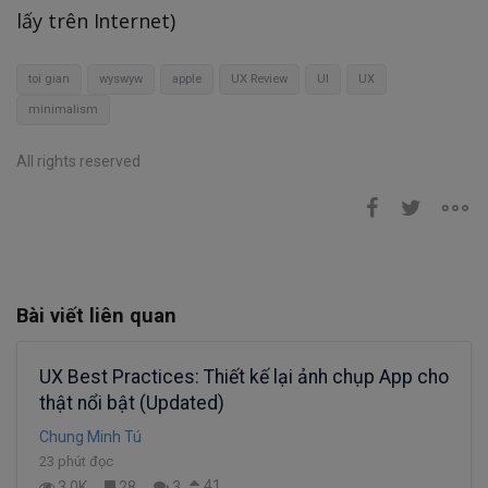
lấy trên Internet)
toi gian
wyswyw
apple
UX Review
UI
UX
minimalism
All rights reserved
Bài viết liên quan
UX Best Practices: Thiết kế lại ảnh chụp App cho
thật nổi bật (Updated)
Chung Minh Tú
23 phút đọc
41
3.0K
28
3