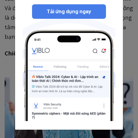
Và đây là cách giải quyết của tôi, thử hoặc không
Tải ứng dụng ngay
là do bạn, who care  Khẩu quyết: Hãy đặt trọng
tâm vào người dùng, và hãy nếm thử món của
bạn trước khi ném ra
Chiêu 1: Who is Ohw?