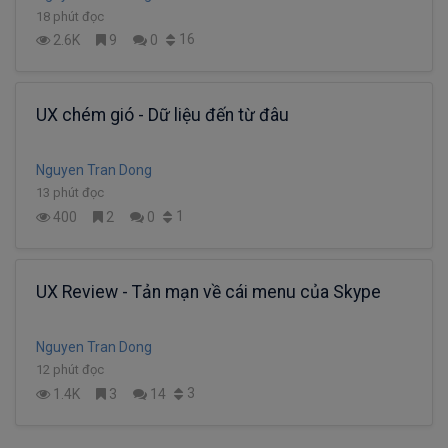
18 phút đọc
16
2.6K
9
0
UX chém gió - Dữ liệu đến từ đâu
Nguyen Tran Dong
13 phút đọc
1
400
2
0
UX Review - Tản mạn về cái menu của Skype
Nguyen Tran Dong
12 phút đọc
3
1.4K
3
14