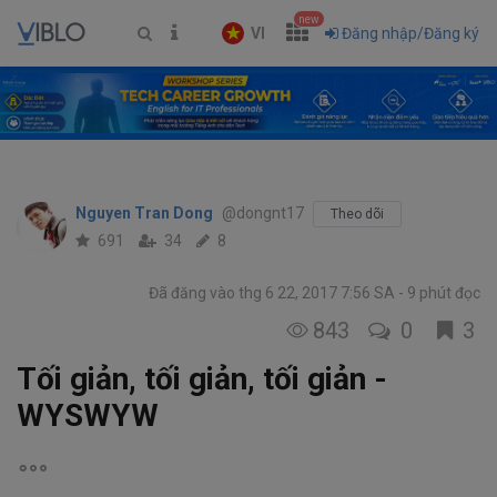
new
VI
Đăng nhập/Đăng ký
Nguyen Tran Dong
@dongnt17
Theo dõi
691
34
8
Đã đăng vào thg 6 22, 2017 7:56 SA
9 phút đọc
843
0
3
Tối giản, tối giản, tối giản -
WYSWYW