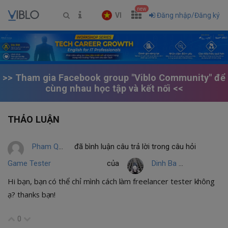
new
VI
Đăng nhập/Đăng ký
>> Tham gia Facebook group "Viblo Community" để
cùng nhau học tập và kết nối <<
THẢO LUẬN
Pham Que
đã bình luận câu trả lời trong câu hỏi
Game Tester
của
Dinh Ba Tung
Hi bạn, bạn có thể chỉ mình cách làm freelancer tester không
ạ? thanks bạn!
0