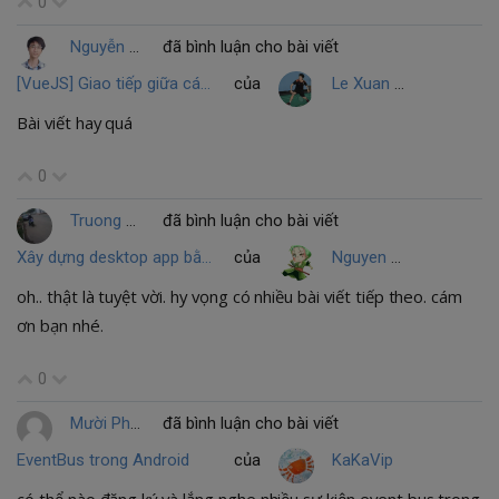
0
Nguyễn Phúc Lương
đã bình luận cho bài viết
[VueJS] Giao tiếp giữa các component
của
Le Xuan Duy
Bài viết hay quá
0
Truong Chi Nhan
đã bình luận cho bài viết
Xây dựng desktop app bằng Electron
của
Nguyen Xuan Huong
oh.. thật là tuyệt vời. hy vọng có nhiều bài viết tiếp theo. cám
ơn bạn nhé.
0
Mười Phạm
đã bình luận cho bài viết
EventBus trong Android
của
KaKaVip