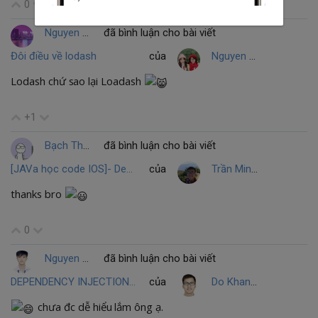
0
Nguyen Van Ngoc
đã bình luận cho bài viết
Đôi điều về lodash
của
Nguyen Thi Quynh
Lodash chứ sao lại Loadash
+1
Bạch Thế
đã bình luận cho bài viết
[JAVa học code IOS]- Demo kết hợp textField-Laybel-Button
của
Trần Minh Hiếu
thanks bro
0
Nguyen Hong Son
đã bình luận cho bài viết
DEPENDENCY INJECTION VÀ INVERSION OF CONTROL
của
Do Khanh Toan
chưa đc dễ hiểu lắm ông ạ.