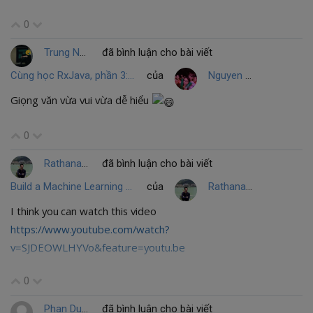
0
Trung Nguyễn
đã bình luận cho bài viết
Cùng học RxJava, phần 3: Core Operators
của
Nguyen Thanh Hai
Giọng văn vừa vui vừa dễ hiểu
0
Rathanak
đã bình luận cho bài viết
Build a Machine Learning Application with TensorFlow: a chatBot
của
Rathanak
I think you can watch this video
https://www.youtube.com/watch?
v=SJDEOWLHYVo&feature=youtu.be
0
Phan Duc Manh
đã bình luận cho bài viết