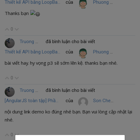
Thiết kế API bằng LoopBack (NodeJS) ~ P2
của
Phuong Nguyen
Thanks bạn
0
Truong Chi Nhan
đã bình luận cho bài viết
Thiết kế API bằng LoopBack (NodeJS) ~ P2
của
Phuong Nguyen
bài viết hay. hy vọng p3 sẽ sớm lên kệ. thanks bạn nhé.
0
Truong Chi Nhan
đã bình luận cho bài viết
[AngularJS toàn tập] Phần 8 :Form trong angularJs
của
Son Che Dinh
nội dung link demo ko đúng nhé bạn. Bạn vui lòng cập nhật lại
nhé.
0