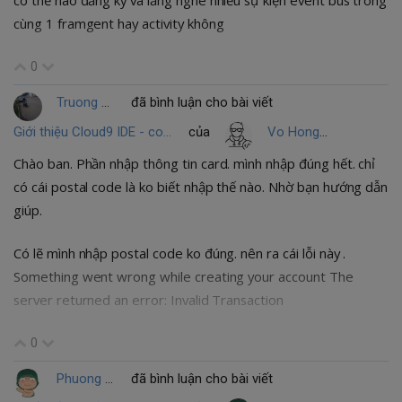
có thể nào đăng ký và lắng nghe nhiều sự kiện event bus trong
cùng 1 framgent hay activity không
0
Truong Chi Nhan
đã bình luận cho bài viết
Giới thiệu Cloud9 IDE - code mọi lúc mọi nơi
của
Vo Hong Quan
Chào ban. Phần nhập thông tin card. mình nhập đúng hết. chỉ
có cái postal code là ko biết nhập thế nào. Nhờ bạn hướng dẫn
giúp.
Có lẽ mình nhập postal code ko đúng. nên ra cái lỗi này .
Something went wrong while creating your account The
server returned an error: Invalid Transaction
0
Phuong Nguyen
đã bình luận cho bài viết