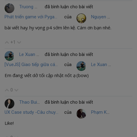
Truong Chi Nhan
đã bình luận cho bài viết
Phát triển game với Pygame – Part 3: Va chạm và chuyển động
của
Nguyen Anh Tien
bài viết hay. hy vọng p4 sớm lên kệ. Cám ơn bạn nhé.
+1
Le Xuan Duy
đã bình luận cho bài viết
[VueJS] Giao tiếp giữa các component
của
Le Xuan Duy
Em đang viết dở tối cập nhật nốt ạ (bow)
0
Thao BuiThi
đã bình luận cho bài viết
UX Case study -Câu chuyện xây dựng ngôn ngữ design của Airbnb
của
Phạm Khôi UX Designer
Like!