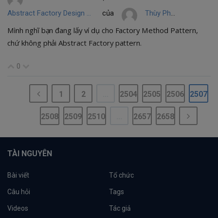
Abstract Factory Design Pattern
của
Thùy Phạm
Mình nghĩ bạn đang lấy ví dụ cho Factory Method Pattern,
chứ không phải Abstract Factory pattern.
0
1
2
...
2504
2505
2506
2507
2508
2509
2510
...
2657
2658
TÀI NGUYÊN
Bài viết
Tổ chức
Câu hỏi
Tags
Videos
Tác giả