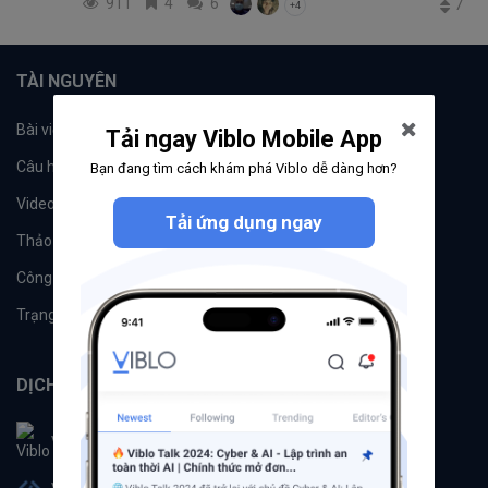
911
4
6
7
+4
TÀI NGUYÊN
Bài viết
Tổ chức
Tải ngay Viblo Mobile App
Câu hỏi
Tags
Bạn đang tìm cách khám phá Viblo dễ dàng hơn?
Videos
Tác giả
Tải ứng dụng ngay
Thảo luận
Đề xuất hệ thống
Công cụ
Machine Learning
Trạng thái hệ thống
DỊCH VỤ
Viblo