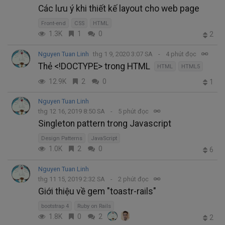
Các lưu ý khi thiết kế layout cho web page
Front-end
CSS
HTML
1.3K
1
0
2
Nguyen Tuan Linh
thg 1 9, 2020 3:07 SA
4 phút đọc
Thẻ <!DOCTYPE> trong HTML
HTML
HTML5
12.9K
2
0
1
Nguyen Tuan Linh
thg 12 16, 2019 8:50 SA
5 phút đọc
Singleton pattern trong Javascript
Design Patterns
JavaScript
1.0K
2
0
6
Nguyen Tuan Linh
thg 11 15, 2019 2:32 SA
2 phút đọc
Giới thiệu về gem "toastr-rails"
bootstrap 4
Ruby on Rails
1.8K
0
2
2