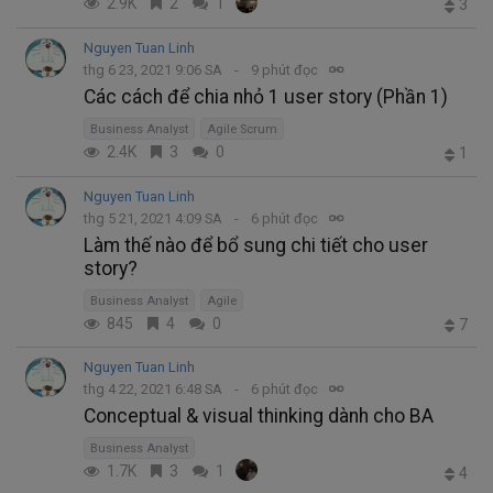
2.9K
2
1
3
Nguyen Tuan Linh
thg 6 23, 2021 9:06 SA
9 phút đọc
Các cách để chia nhỏ 1 user story (Phần 1)
Business Analyst
Agile Scrum
2.4K
3
0
1
Nguyen Tuan Linh
thg 5 21, 2021 4:09 SA
6 phút đọc
Làm thế nào để bổ sung chi tiết cho user
story?
Business Analyst
Agile
845
4
0
7
Nguyen Tuan Linh
thg 4 22, 2021 6:48 SA
6 phút đọc
Conceptual & visual thinking dành cho BA
Business Analyst
1.7K
3
1
4