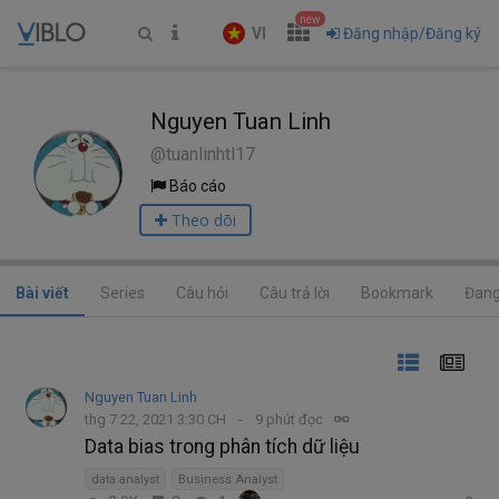
new
VI
Đăng nhập/Đăng ký
Nguyen Tuan Linh
@tuanlinhtl17
Báo cáo
Theo dõi
Bài viết
Series
Câu hỏi
Câu trả lời
Bookmark
Đang
Nguyen Tuan Linh
thg 7 22, 2021 3:30 CH
9 phút đọc
Data bias trong phân tích dữ liệu
data analyst
Business Analyst