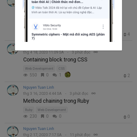
thg 5 15, 2020 2:52 SA
7 phút đọc
Tổng quan về Browser caching cho Web
developer (Phần 1)
Browser
#web
HTML
Front-end
1.9K
2
0
4
Nguyen Tuan Linh
thg 4 18, 2020 11:09 SA
3 phút đọc
Containing block trong CSS
Web Development
CSS
550
0
1
2
Nguyen Tuan Linh
thg 3 16, 2020 4:44 SA
3 phút đọc
Method chaining trong Ruby
Ruby
Web Development
230
0
0
0
Nguyen Tuan Linh
thg 2 17, 2020 7:17 SA
11 phút đọc