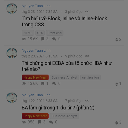
Nguyen Tuan Linh
thg 3 23, 2021 7:35 SA
3 phút đọc
Tìm hiểu về Block, Inline và Inline-block
trong CSS
HTML
CSS
Front-end
19.6K
3
0
2
Nguyen Tuan Linh
thg 2 23, 2021 6:15 SA
9 phút đọc
Thi chứng chỉ ECBA của tổ chức IIBA như
thế nào?
Happy New Year
Business Analyst
certification
13.6K
1
0
1
Nguyen Tuan Linh
thg 1 22, 2021 6:33 SA
7 phút đọc
BA làm gì trong 1 dự án? (phần 2)
Happy New Year
Business Analyst
958
3
0
3