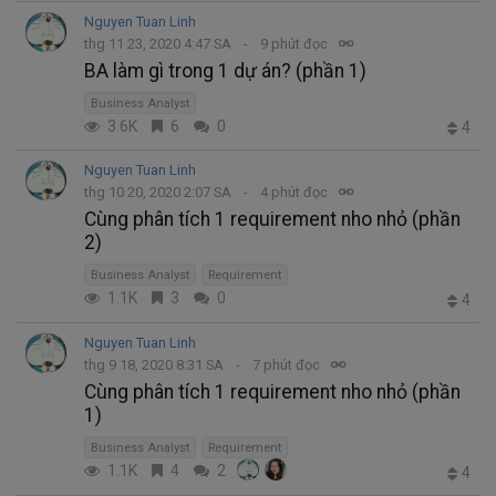
Nguyen Tuan Linh
thg 11 23, 2020 4:47 SA
9 phút đọc
BA làm gì trong 1 dự án? (phần 1)
Business Analyst
3.6K
6
0
4
Nguyen Tuan Linh
thg 10 20, 2020 2:07 SA
4 phút đọc
Cùng phân tích 1 requirement nho nhỏ (phần
2)
Business Analyst
Requirement
1.1K
3
0
4
Nguyen Tuan Linh
thg 9 18, 2020 8:31 SA
7 phút đọc
Cùng phân tích 1 requirement nho nhỏ (phần
1)
Business Analyst
Requirement
1.1K
4
2
4