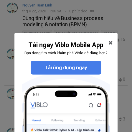
Nguyen Tuan Linh
thg 8 22, 2020 11:06 SA
8 phút đọc
Cùng tìm hiểu về Business process
modeling & notation (BPMN)
Business Analyst
Agile Software Development
Diagram
40.2K
7
0
15
Tải ngay Viblo Mobile App
Nguyen Tuan Linh
Bạn đang tìm cách khám phá Viblo dễ dàng hơn?
thg 7 21, 2020 3:06 SA
3 phút đọc
Một số quiz về XSS trong Rails
Tải ứng dụng ngay
Web Development
Ruby on Rails
356
0
0
0
Nguyen Tuan Linh
thg 6 16, 2020 4:38 SA
9 phút đọc
Giới thiệu về Capistrano
Web Development
Ruby on Rails
1.9K
2
0
3
Nguyen Tuan Linh