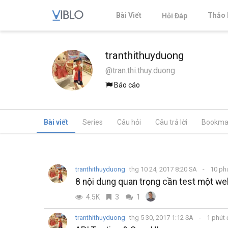
Bài Viết
Thảo 
Hỏi Đáp
tranthithuyduong
@tran.thi.thuy.duong
Báo cáo
Bài viết
Series
Câu hỏi
Câu trả lời
Bookma
tranthithuyduong
thg 10 24, 2017 8:20 SA
10 ph
8 nội dung quan trọng cần test một we
4.5K
3
1
tranthithuyduong
thg 5 30, 2017 1:12 SA
1 phút