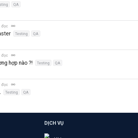
sting
QA
t đọc
aster
Testing
QA
t đọc
ờng hợp nào ?!
Testing
QA
t đọc
.
Testing
QA
DỊCH VỤ