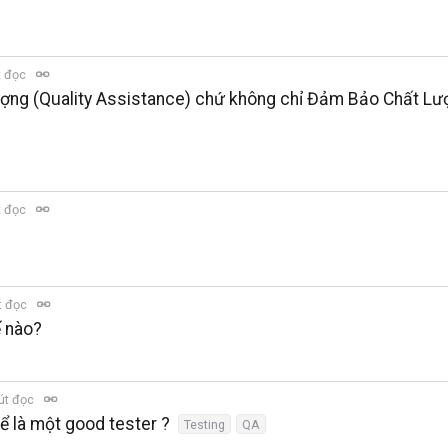
t đọc
Lượng (Quality Assistance) chứ không chỉ Đảm Bảo Chất Lư
t đọc
t đọc
ế nào?
út đọc
ể là một good tester ?
Testing
QA