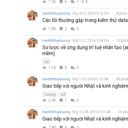
1.3K
6
1
tranthithuyduong
thg 4 21, 2016 9:12 CH
8 phút
Các lỗi thường gặp trong kiểm thử dat
1.8K
2
0
tranthithuyduong
thg 3 21, 2016 5:28 CH
10 phú
Sơ lược về ứng dụng trí tuệ nhân tạo (ar
mềm)
QA
1.1K
0
0
tranthithuyduong
thg 1 25, 2016 2:10 SA
36 phú
Giao tiếp với người Nhật và kinh nghiệm
Testing
QA
2.4K
1
0
tranthithuyduong
thg 12 28, 2015 2:31 SA
26 ph
Giao tiếp với người Nhật và kinh nghiệm
7.9K
9
0