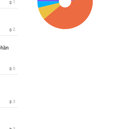
1
2
 phần
0
3
3