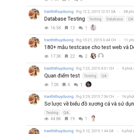
tranthithuyduong
thg 12 2, 2015 12:51 SA
38 ph
Database Testing
Testing
Database
QA
16.5K
13
1
tranthithuyduong
thg 10 21, 2015 6:44 CH
11 ph
180+ mẫu testcase cho test web và De
17.3K
22
2
tranthithuyduong
thg 7 23, 2015 4:31 CH
9 phút
Quan điểm test
Testing
QA
7.2K
4
1
tranthithuyduong
thg 3 29, 2015 7:56 CH
16 phú
Sơ lược về biểu đồ xương cá và sử dụng
Testing
QA
44.8K
19
1
tranthithuyduong
thg 3 12, 2015 1:44 SA
4 phút