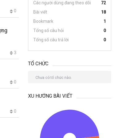
Các người dùng đang theo dõi
72
0
Bài viết
18
Bookmark
1
ợng
Tổng số câu hỏi
0
Tổng số câu trả lời
0
3
TỔ CHỨC
Chưa có tổ chức nào.
0
XU HƯỚNG BÀI VIẾT
0