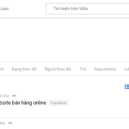
Luận
rk
Đang theo dõi
Người theo dõi
Thẻ
Reputations
Li
út đọc
bsite bán hàng online
Transition
 đọc