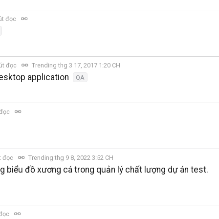
út đọc
út đọc
Trending thg 3 17, 2017 1:20 CH
sktop application
QA
 đọc
t đọc
Trending thg 9 8, 2022 3:52 CH
 biểu đồ xương cá trong quản lý chất lượng dự án test.
 đọc