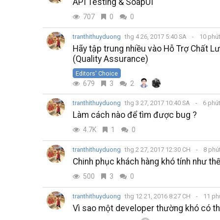
API Testing & SoapUI
707
0
0
tranthithuyduong
thg 4 26, 2017 5:40 SA
10 phú
Hãy tập trung nhiều vào Hỗ Trợ Chất 
(Quality Assurance)
Editors' Choice
679
3
2
tranthithuyduong
thg 3 27, 2017 10:40 SA
6 phú
Làm cách nào để tìm được bug ?
4.7K
1
0
tranthithuyduong
thg 2 27, 2017 12:30 CH
8 phú
Chinh phục khách hàng khó tính như th
500
3
0
tranthithuyduong
thg 12 21, 2016 8:27 CH
11 ph
Vì sao một developer thường khó có th