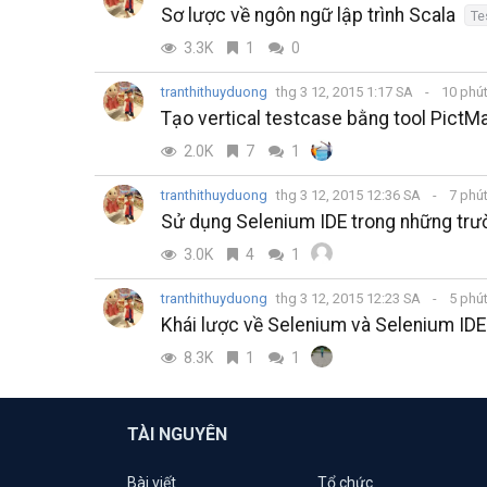
Sơ lược về ngôn ngữ lập trình Scala
Te
3.3K
1
0
tranthithuyduong
thg 3 12, 2015 1:17 SA
10 phú
Tạo vertical testcase bằng tool PictM
2.0K
7
1
tranthithuyduong
thg 3 12, 2015 12:36 SA
7 phú
Sử dụng Selenium IDE trong những trư
3.0K
4
1
tranthithuyduong
thg 3 12, 2015 12:23 SA
5 phú
Khái lược về Selenium và Selenium IDE
8.3K
1
1
TÀI NGUYÊN
Bài viết
Tổ chức