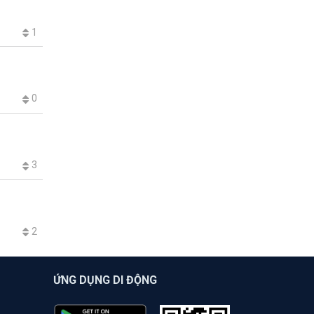
1
0
3
2
ỨNG DỤNG DI ĐỘNG