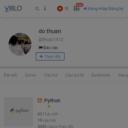
new
VI
Đăng nhập/Đăng ký
do thuan
@thuan1412
Báo cáo
Theo dõi
Bài viết
Series
Câu hỏi
Câu trả lời
Bookmark
Đang 
Python
631
bài viết
19
câu hỏi
4435
người theo dõi