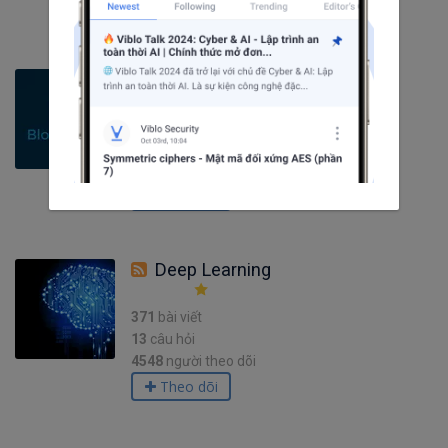
Theo dõi
Blockchain
424
bài viết
11
câu hỏi
4254
người theo dõi
Theo dõi
Deep Learning
371
bài viết
13
câu hỏi
4548
người theo dõi
Theo dõi