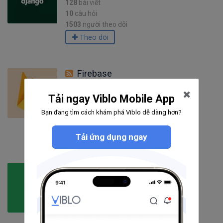
128
bài viết
10
câu hỏi
1503
người theo dõi
Theo dõi
Firebase
Tải ngay Viblo Mobile App
148
bài viết
16
câu hỏi
Bạn đang tìm cách khám phá Viblo dễ dàng hơn?
3061
người theo dõi
Theo dõi
Tải ứng dụng ngay
Go
151
bài viết
2
câu hỏi
1508
người theo dõi