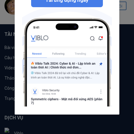
Thao Phan
Theo dõi
0
0
0
TÀI NGUYÊN
Bài viết
Tổ chức
Câu hỏi
Tags
Videos
Tác giả
Thảo luận
Đề xuất hệ thống
Công cụ
Machine Learning
Trạng thái hệ thống
DỊCH VỤ
Viblo