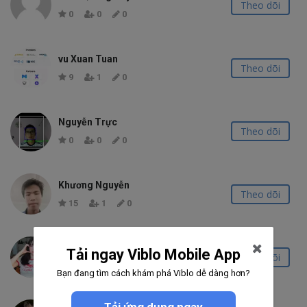
Theo dõi
0
0
0
vu Xuan Tuan
Theo dõi
9
1
0
Nguyễn Trực
Theo dõi
0
0
0
Khương Nguyễn
Theo dõi
15
1
0
Vũ Huỳnh
Tải ngay Viblo Mobile App
Theo dõi
0
0
0
Bạn đang tìm cách khám phá Viblo dễ dàng hơn?
Tải ứng dụng ngay