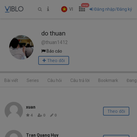
new
VI
Đăng nhập/Đăng ký
do thuan
@thuan1412
Báo cáo
Theo dõi
Bài viết
Series
Câu hỏi
Câu trả lời
Bookmark
Đang 
xuan
Theo dõi
4
0
0
Tran Quang Huy