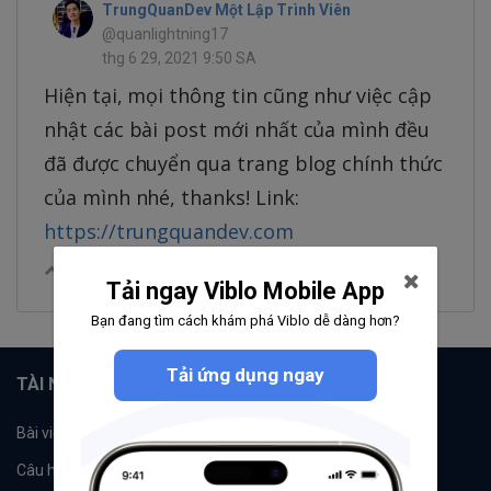
TrungQuanDev Một Lập Trình Viên
@quanlightning17
thg 6 29, 2021 9:50 SA
Hiện tại, mọi thông tin cũng như việc cập
nhật các bài post mới nhất của mình đều
đã được chuyển qua trang blog chính thức
của mình nhé, thanks! Link:
https://trungquandev.com
0
|
Trả lời
Chia sẻ
Tải ngay Viblo Mobile App
Bạn đang tìm cách khám phá Viblo dễ dàng hơn?
Tải ứng dụng ngay
TÀI NGUYÊN
Bài viết
Tổ chức
Câu hỏi
Tags