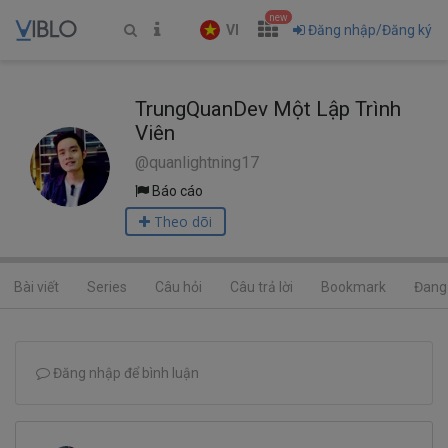
new
VI
Đăng nhập/Đăng ký
TrungQuanDev Một Lập Trình
Viên
@quanlightning17
Báo cáo
Theo dõi
Bài viết
Series
Câu hỏi
Câu trả lời
Bookmark
Đang 
Đăng nhập để bình luận