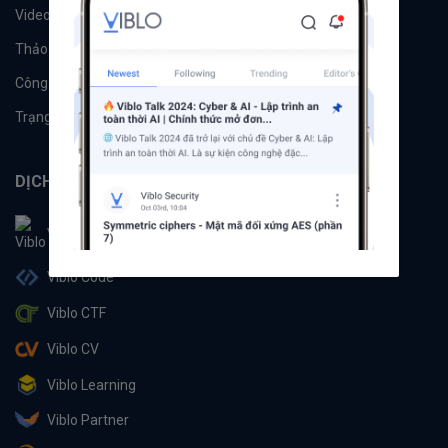
Videos
Tác giả
Thảo luận
Đề xuất hệ thống
Công cụ
Machine Learning
Trạng thái hệ thống
DỊCH VỤ
Viblo
Viblo Code
Viblo CTF
Viblo CV
Viblo Learning
Viblo Partner