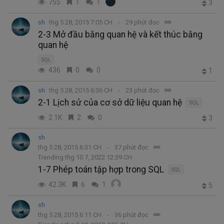
755
1
1
3
sh
thg 5 28, 2015 7:05 CH
29 phút đọc
2-3 Mở đầu bằng quan hệ và kết thúc bằng
quan hệ
SQL
436
0
0
1
sh
thg 5 28, 2015 6:36 CH
23 phút đọc
2-1 Lịch sử của cơ sở dữ liệu quan hệ
SQL
2.1K
2
0
3
sh
thg 5 28, 2015 6:31 CH
37 phút đọc
Trending thg 10 7, 2022 12:39 CH
1-7 Phép toán tập hợp trong SQL
SQL
42.3K
6
1
5
sh
thg 5 28, 2015 6:11 CH
36 phút đọc