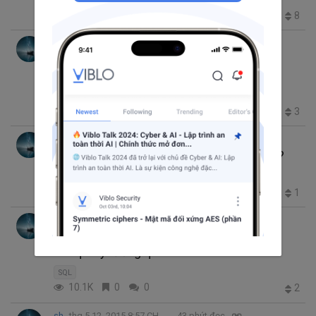
32.5K
2
0
8
sh
thg 5 21, 2015 7:29 CH
30 phút đọc
1-11 Làm nhanh hơn những thao tác trong
SQL
SQL
5.6K
3
0
3
sh
thg 5 18, 2015 4:38 CH
23 phút đọc
2-2 Tại sao lại có tên là mô hình "quan hệ"?
SQL
1.3K
0
0
1
sh
thg 5 14, 2015 10:08 CH
22 phút đọc
1-6 So sánh giữa dòng với dòng bằng
subquery tương quan
SQL
10.1K
0
0
2
sh
thg 5 12, 2015 8:57 CH
43 phút đọc