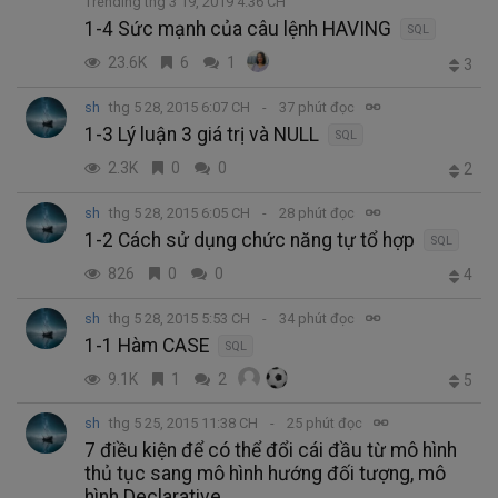
Trending thg 3 19, 2019 4:36 CH
1-4 Sức mạnh của câu lệnh HAVING
SQL
23.6K
6
1
3
sh
thg 5 28, 2015 6:07 CH
37 phút đọc
1-3 Lý luận 3 giá trị và NULL
SQL
2.3K
0
0
2
sh
thg 5 28, 2015 6:05 CH
28 phút đọc
1-2 Cách sử dụng chức năng tự tổ hợp
SQL
826
0
0
4
sh
thg 5 28, 2015 5:53 CH
34 phút đọc
1-1 Hàm CASE
SQL
9.1K
1
2
5
sh
thg 5 25, 2015 11:38 CH
25 phút đọc
7 điều kiện để có thể đổi cái đầu từ mô hình
thủ tục sang mô hình hướng đối tượng, mô
hình Declarative