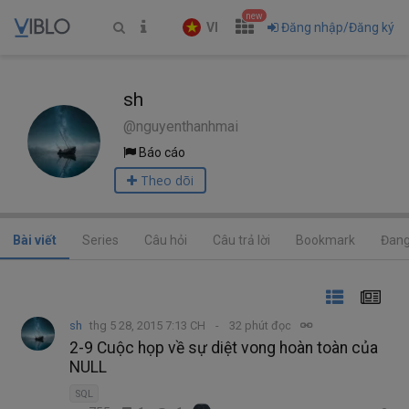
new
VI
Đăng nhập/Đăng ký
sh
@nguyenthanhmai
Báo cáo
Theo dõi
Bài viết
Series
Câu hỏi
Câu trả lời
Bookmark
Đang
sh
thg 5 28, 2015 7:13 CH
32 phút đọc
2-9 Cuộc họp về sự diệt vong hoàn toàn của
NULL
SQL