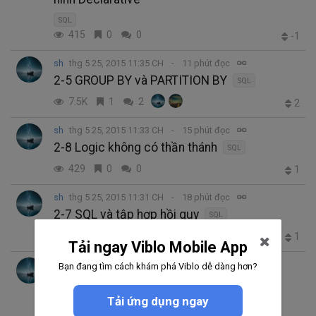
SQL
415
0
0
-1
sh
thg 5 25, 2015 11:35 CH
11 phút đọc
2-5 GROUP BY và PARTITION BY
SQL
7.5K
1
2
2
sh
thg 5 25, 2015 11:33 CH
15 phút đọc
2-8 Logic không có thần thánh
SQL
429
0
0
1
sh
thg 5 25, 2015 11:31 CH
18 phút đọc
2-7 SQL và tập hợp hồi quy
SQL
416
0
0
1
Tải ngay Viblo Mobile App
sh
Bạn đang tìm cách khám phá Viblo dễ dàng hơn?
thg 5 21, 2015 7:30 CH
36 phút đọc
Trending thg 8 2, 2022 3:30 CH
Tải ứng dụng ngay
2-5 GROUP BY và PARTITION BY
SQL