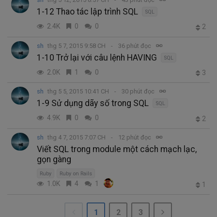
1-12 Thao tác lập trình SQL
SQL
2.4K
0
0
2
sh
thg 5 7, 2015 9:58 CH
36 phút đọc
1-10 Trở lại với câu lệnh HAVING
SQL
2.0K
1
0
3
sh
thg 5 5, 2015 10:41 CH
30 phút đọc
1-9 Sử dụng dãy số trong SQL
SQL
4.9K
0
0
2
sh
thg 4 7, 2015 7:07 CH
12 phút đọc
Viết SQL trong module một cách mạch lạc,
gọn gàng
Ruby
Ruby on Rails
1.0K
4
1
1
1
2
3