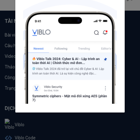
TÀI NGUYÊN
Bài viết
Tổ chức
Câu hỏi
Tags
Videos
Tác giả
Thảo luận
Đề xuất hệ thống
Công cụ
Machine Learning
Trạng thái hệ thống
DỊCH VỤ
Viblo
Viblo Code