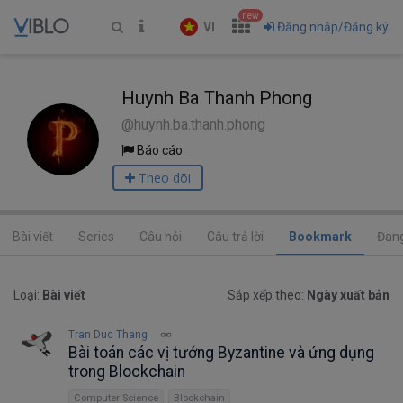
new
VI
Đăng nhập/Đăng ký
Huynh Ba Thanh Phong
@huynh.ba.thanh.phong
Báo cáo
Theo dõi
Bài viết
Series
Câu hỏi
Câu trả lời
Bookmark
Đang
Loại:
Bài viết
Sắp xếp theo:
Ngày xuất bản
Tran Duc Thang
Bài toán các vị tướng Byzantine và ứng dụng
trong Blockchain
Computer Science
Blockchain