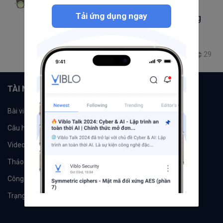
[Computer Vision] Object Detection (nhận
Tải ứng dụng ngay
diện vật thể) chỉ với 10 dòng code sử dụng
ImageAI
Machine Learning
Deep Learning
Artificial Intelligence
29
59.9K
20
6
TÀI NGUYÊN
Bài viết
Tổ chức
Câu hỏi
Tags
Videos
Tác giả
Thảo luận
Đề xuất hệ thống
Công cụ
Machine Learning
Trạng thái hệ thống