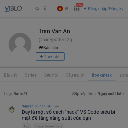
new
VI
Đăng nhập/Đăng ký
Tran Van An
@harrypotter12g
Báo cáo
Theo dõi
Bài viết
Series
Câu hỏi
Câu trả lời
Bookmark
Đang
Loại:
Bài viết
Sắp xếp theo:
Ngày xuất bản
Nguyễn Trung Hiếu
Đây là một số cách "hack" VS Code siêu bí
mật để tăng năng suất của bạn
Tips
Visual Studio Code