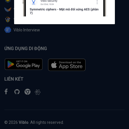
Viblo Partner
Viblo Battle
Viblo Interview
ỨNG DỤNG DI ĐỘNG
LIÊN KẾT
© 2026
Viblo
. All rights reserved.