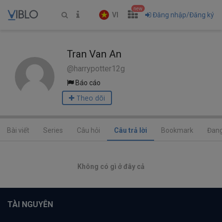
new
VI
Đăng nhập/Đăng ký
Tran Van An
@harrypotter12g
Báo cáo
Theo dõi
Bài viết
Series
Câu hỏi
Câu trả lời
Bookmark
Đang
Không có gì ở đây cả
TÀI NGUYÊN