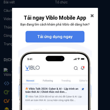
Bài viết
Tổ chức
Câu hỏi
Tags
Tải ngay Viblo Mobile App
Videos
Tác giả
Bạn đang tìm cách khám phá Viblo dễ dàng hơn?
Thảo luận
Đề xuất hệ thống
Công cụ
Machine Learning
Tải ứng dụng ngay
Trạng thái hệ thống
DỊCH VỤ
Viblo
Viblo Code
Viblo CTF
Viblo CV
Viblo Learning