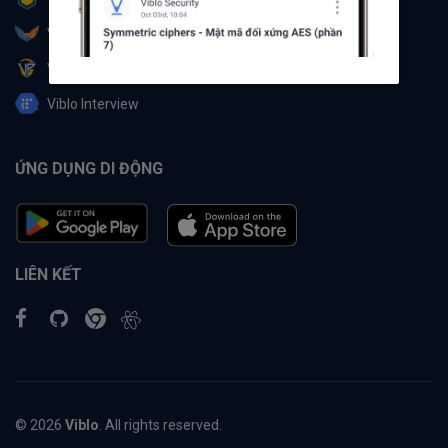
Viblo Partner
Viblo Battle
Viblo Interview
ỨNG DỤNG DI ĐỘNG
LIÊN KẾT
© 2026
Viblo
. All rights reserved.