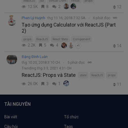
ReactJS
jsx
Virtual Dom
redux
props
12.5K
8
2
12
Phan Lý Huỳnh
thg 11 16, 2018 7:32 SA
6 phút đọc
Tạo ứng dụng Calculator với ReactJS (Part
2)
props
ReactJS
React State
Component
2.2K
5
4
14
+1
Đặng Đình Luân
thg 10 20, 2018 3:10 CH
5 phút đọc
Trending thg 3 3, 2021 4:31 CH
ReactJS: Props và State
state
ReactJS
props
26.0K
3
1
11
TÀI NGUYÊN
Bài viết
Tổ chức
Câu hỏi
Tags