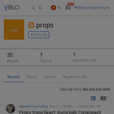
new
VI
Đăng nhập/Đăng ký
props
Theo dõi
1
20
1
Người theo dõi
Bài viết
Câu hỏi
Bài viết
Series
Câu hỏi
Người theo dõi
Sắp xếp theo:
Bài viết mới nhất
Nguyễn Huy Hoàng
thg 5 1, 1:12 CH
4 phút đọc
Props trong React: Đừng biến Component