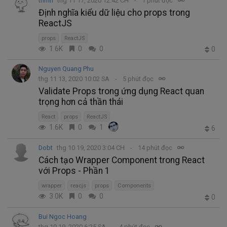
trimn
thg 11 17, 2020 12:42 CH
1 phút đọc
Định nghĩa kiểu dữ liệu cho props trong
ReactJS
props
ReactJS
1.6K
0
0
0
Nguyen Quang Phu
thg 11 13, 2020 10:02 SA
5 phút đọc
Validate Props trong ứng dụng React quan
trọng hơn cả thần thái
React
props
ReactJS
1.6K
0
1
6
Dobt
thg 10 19, 2020 3:04 CH
14 phút đọc
Cách tạo Wrapper Component trong React
với Props - Phần 1
wrapper
reacjs
props
Components
3.0K
0
0
0
Bui Ngoc Hoang
thg 10 19, 2020 6:25 SA
4 phút đọc