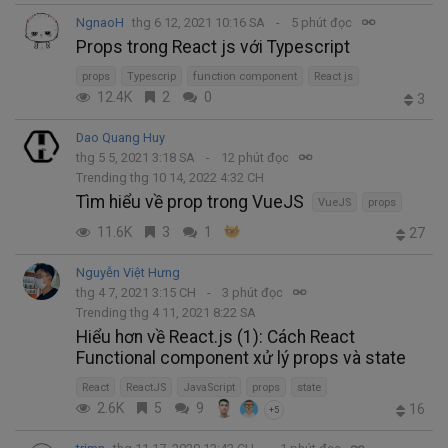
NgnaoH
thg 6 12, 2021 10:16 SA
5 phút đọc
Props trong React js với Typescript
props
Typescrip
function component
React js
12.4K
2
0
3
Dao Quang Huy
thg 5 5, 2021 3:18 SA
12 phút đọc
Trending thg 10 14, 2022 4:32 CH
Tìm hiểu về prop trong VueJS
VueJS
props
11.6K
3
1
27
Nguyễn Việt Hưng
thg 4 7, 2021 3:15 CH
3 phút đọc
Trending thg 4 11, 2021 8:22 SA
Hiểu hơn về React.js (1): Cách React
Functional component xử lý props và state
React
ReactJS
JavaScript
props
state
2.6K
5
9
16
+5