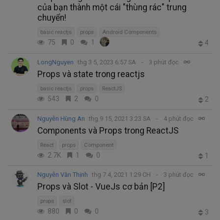
của bạn thành một cái "thùng rác" trung
chuyển!
basic reactjs
props
Android Components
75
0
1
4
LongNguyen
thg 3 5, 2023 6:57 SA
3 phút đọc
Props và state trong reactjs
basic reactjs
props
ReactJS
543
2
0
2
Nguyễn Hùng An
thg 9 15, 2021 3:23 SA
4 phút đọc
Components và Props trong ReactJS
React
props
Component
2.7K
1
0
1
Nguyễn Văn Thịnh
thg 7 4, 2021 1:29 CH
3 phút đọc
Props và Slot - VueJs cơ bản [P2]
props
slot
880
0
0
3