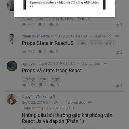
Phạm Văn Lễ
thg 9 30, 2019 4:12 SA
19 phút đọc
Các khái niệm ban đầu với Reactjs (II)
props
state
inverse data flow
ReactJS
771
1
0
3
Phạm Xuân Nam
thg 8 19, 2019 1:41 SA
4 phút đọc
Props State in ReactJS
state
ReactJS
props
752
0
0
2
ngocyen
thg 6 22, 2019 8:10 SA
2 phút đọc
Props và state trong React
React js
state
props
1.5K
0
0
1
Nguyễn Văn Hưng B
thg 6 22, 2019 5:14 SA
12 phút đọc
Trending thg 10 6, 2020 5:54 CH
Những câu hỏi thường gặp khi phỏng vấn
React Js và đáp án (Phần 1)