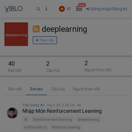
new
VI
Đăng nhập/Đăng ký
deeplearning
Theo dõi
2
40
2
Người theo dõi
Bài viết
Câu hỏi
Bài viết
Series
Câu hỏi
Người theo dõi
Trần Đăng An
thg 6 30, 2:38 CH
Nhập Môn Reinforcement Learning
AI
Reinforcement learning
deeplearning
mathematics
Machine Leaning