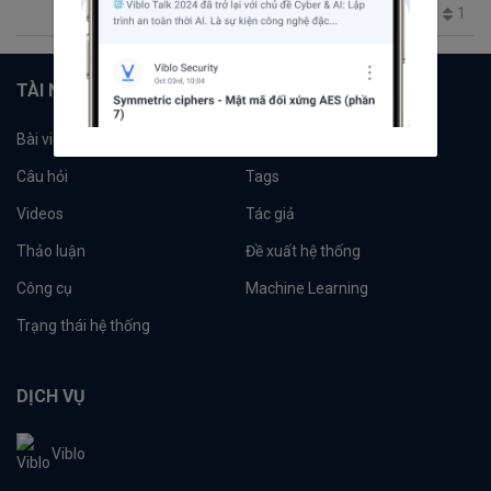
1
218
0
0
2
TÀI NGUYÊN
Bài viết
Tổ chức
Câu hỏi
Tags
Videos
Tác giả
Thảo luận
Đề xuất hệ thống
Công cụ
Machine Learning
Trạng thái hệ thống
DỊCH VỤ
Viblo