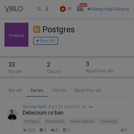
new
VI
Đăng nhập/Đăng ký
Postgres
Theo dõi
3
33
2
Người theo dõi
Bài viết
Câu hỏi
Bài viết
Series
Câu hỏi
Người theo dõi
Chu Văn Hạnh
thg 3 22, 2024 4:27 CH
Debezium cơ bản
Postgres
PostgreSQL
kafka connect
Debezium
0
260
3
0
3