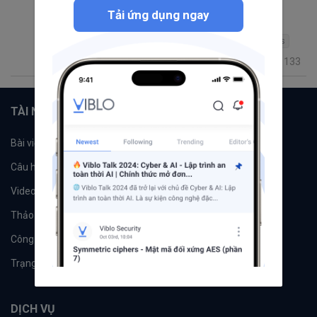
Optimization
JOIN
access database
optimize
Tải ứng dụng ngay
May Fest
database performance
optimized
PostgreSQL
OptimisticLocking
Partition
Postgres
133
30281
326
11
15
TÀI NGUYÊN
Bài viết
Tổ chức
Câu hỏi
Tags
Videos
Tác giả
Thảo luận
Đề xuất hệ thống
Công cụ
Machine Learning
Trạng thái hệ thống
DỊCH VỤ