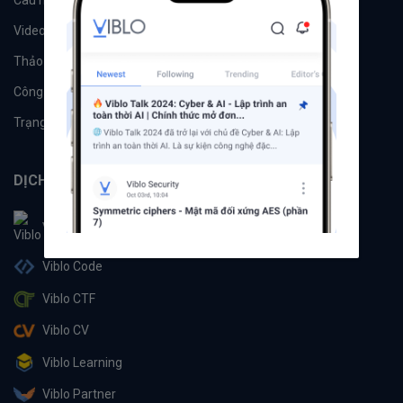
Videos
Tác giả
Thảo luận
Đề xuất hệ thống
Công cụ
Machine Learning
Trạng thái hệ thống
DỊCH VỤ
Viblo
Viblo Code
Viblo CTF
Viblo CV
Viblo Learning
Viblo Partner