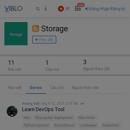
new
VI
Đăng nhập/Đăng ký
Storage
Theo dõi
3
11
1
Người theo dõi
Bài viết
Câu hỏi
Bài viết
Series
Câu hỏi
Người theo dõi
Hoàng Việt
thg 9 12, 2021 3:37 SA
Learn DevOps Tool
K8s
Blue-green deployment
K8s Driver
Python Exporter
Prometheus
zookeeper
Kuberntes