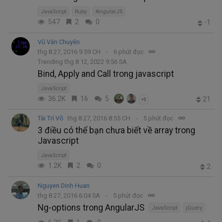
JavaScript
Ruby
AngularJS
547
2
0
-1
Vũ Văn Chuyên
thg 8 27, 2016 9:59 CH
6 phút đọc
Trending thg 8 12, 2022 9:56 SA
Bind, Apply and Call trong javascript
JavaScript
36.2K
16
5
21
+3
Tài Trí Võ
thg 8 27, 2016 8:55 CH
5 phút đọc
3 điều có thể bạn chưa biết về array trong
Javascript
JavaScript
1.2K
2
0
2
Nguyen Dinh Huan
thg 8 27, 2016 6:04 SA
5 phút đọc
Ng-options trong AngularJS
JavaScript
jQuery