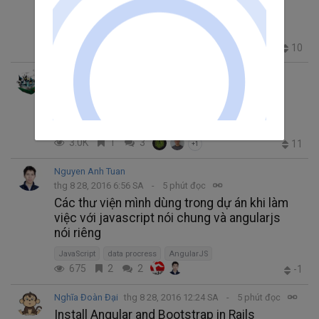
modules.
JavaScript
es6
module
6.0K
1
2
10
Nguyen Thanh Tung B
thg 8 28, 2016 3:40 CH
9 phút đọc
Generator trong Javasccript
JavaScript
generator
3.0K
1
3
11
+1
Nguyen Anh Tuan
thg 8 28, 2016 6:56 SA
5 phút đọc
Các thư viện mình dùng trong dự án khi làm
việc với javascript nói chung và angularjs
nói riêng
JavaScript
data procress
AngularJS
675
2
2
-1
Nghĩa Đoàn Đại
thg 8 28, 2016 12:24 SA
5 phút đọc
Install Angular and Bootstrap in Rails