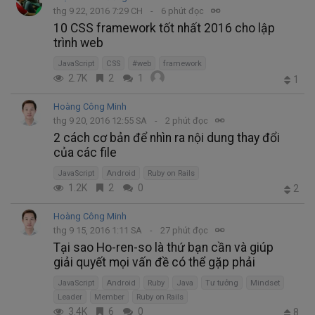
thg 9 22, 2016 7:29 CH
6 phút đọc
10 CSS framework tốt nhất 2016 cho lập
trình web
JavaScript
CSS
#web
framework
2.7K
2
1
1
Hoàng Công Minh
thg 9 20, 2016 12:55 SA
2 phút đọc
2 cách cơ bản để nhìn ra nội dung thay đổi
của các file
JavaScript
Android
Ruby on Rails
1.2K
2
0
2
Hoàng Công Minh
thg 9 15, 2016 1:11 SA
27 phút đọc
Tại sao Ho-ren-so là thứ bạn cần và giúp
giải quyết mọi vấn đề có thể gặp phải
JavaScript
Android
Ruby
Java
Tư tưởng
Mindset
Leader
Member
Ruby on Rails
3.4K
6
0
8