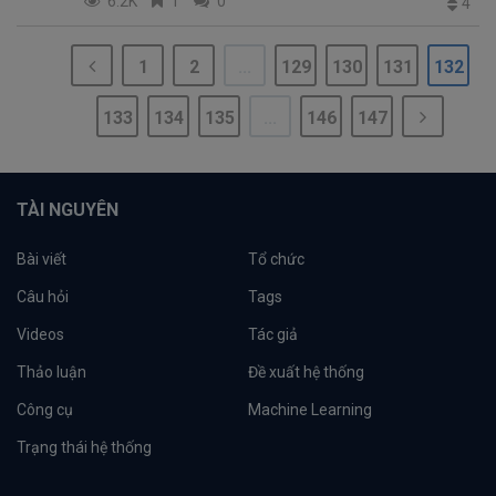
6.2K
1
0
4
1
2
...
129
130
131
132
133
134
135
...
146
147
TÀI NGUYÊN
Bài viết
Tổ chức
Câu hỏi
Tags
Videos
Tác giả
Thảo luận
Đề xuất hệ thống
Công cụ
Machine Learning
Trạng thái hệ thống