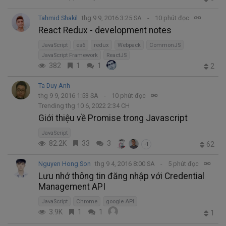
Tahmid Shakil
thg 9 9, 2016 3:25 SA
10 phút đọc
React Redux - development notes
JavaScript
es6
redux
Webpack
CommonJS
JavaScript Framework
ReactJS
382
1
1
2
Ta Duy Anh
thg 9 9, 2016 1:53 SA
10 phút đọc
Trending thg 10 6, 2022 2:34 CH
Giới thiệu về Promise trong Javascript
JavaScript
82.2K
33
3
62
+1
Nguyen Hong Son
thg 9 4, 2016 8:00 SA
5 phút đọc
Lưu nhớ thông tin đăng nhập với Credential
Management API
JavaScript
Chrome
google API
3.9K
1
1
1