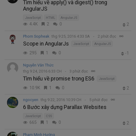
Tìm hiểu về apply() và digest() trong
AngularJS
JavaScript
HTML
AngularJS
4.4K
2
0
2
Phorn Sopheak
thg 9 25, 2016 4:33 SA
2 phút đọc
Scope in AngularJs
JavaScript
AngularJS
295
1
0
-1
Nguyễn Văn Thức
thg 9 24, 2016 6:33 CH
3 phút đọc
Tìm hiểu về promise trong ES6
JavaScript
10.9K
1
0
2
ngocyen
thg 9 22, 2016 10:39 CH
5 phút đọc
6 Bước xây dựng Parallax Websites
JavaScript
CSS
665
1
0
2
Phạm Minh Hướng