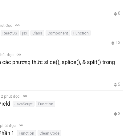
0
hút đọc
ReactJS
jsx
Class
Component
Function
13
phút đọc
ác phương thức slice(), splice(), & split() trong
5
2 phút đọc
Yield
JavaScript
Function
3
 phút đọc
 Phần 1
Function
Clean Code