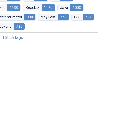
wift
1138
ReactJS
1129
Java
1008
ontentCreator
933
May Fest
776
CSS
769
ackend
726
Tất cả tags