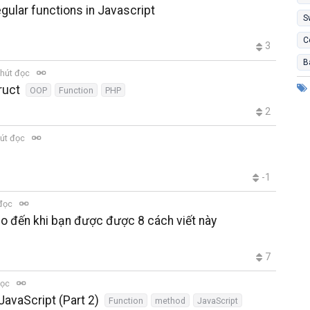
ular functions in Javascript
S
C
3
B
hút đọc
ruct
OOP
Function
PHP
2
út đọc
-1
 đọc
ho đến khi bạn được được 8 cách viết này
7
đọc
JavaScript (Part 2)
Function
method
JavaScript