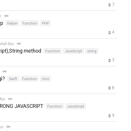
7
ọc
hp
helper
Function
PHP
4
phút đọc
ipt),String method
Function
JavaScript
string
3
c
gì?
Swift
Function
clos
8
 đọc
 TRONG JAVASCRIPT
Function
JavaScript
9
đọc