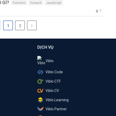
 GÌ?
Function
foreach
JavaScript
7
1
2
DỊCH VỤ
Viblo
Viblo Code
Viblo CTF
Viblo CV
Viblo Learning
Viblo Partner