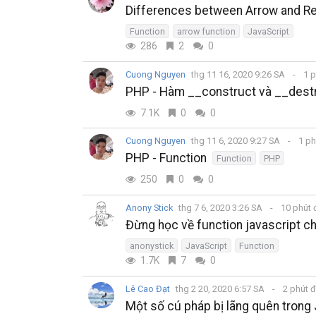
Differences between Arrow and Reg
Function
arrow function
JavaScript
286
2
0
Cuong Nguyen
thg 11 16, 2020 9:26 SA
1 p
PHP - Hàm __construct và __dest
7.1K
0
0
Cuong Nguyen
thg 11 6, 2020 9:27 SA
1 ph
PHP - Function
Function
PHP
250
0
0
Anony Stick
thg 7 6, 2020 3:26 SA
10 phút
Đừng học về function javascript c
anonystick
JavaScript
Function
1.7K
7
0
Lê Cao Đạt
thg 2 20, 2020 6:57 SA
2 phút 
Một số cú pháp bị lãng quên trong 