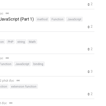
2
đọc
JavaScript (Part 1)
method
Function
JavaScript
2
ion
PHP
string
Math
2
đọc
Function
JavaScript
binding
3
2 phút đọc
ction
extension function
2
t đọc