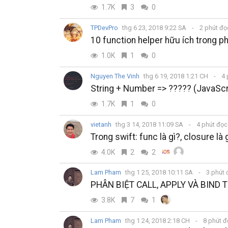
1.7K
3
0
TPDevPro
thg 6 23, 2018 9:22 SA
2 phút đ
10 function helper hữu ích trong p
1.0K
1
0
Nguyen The Vinh
thg 6 19, 2018 1:21 CH
4 
String + Number => ????? (JavaScr
1.7K
1
0
vietanh
thg 3 14, 2018 11:09 SA
4 phút đọ
Trong swift: func là gì?, closure là 
4.0K
2
2
Lam Pham
thg 1 25, 2018 10:11 SA
3 phút
PHÂN BIỆT CALL, APPLY VÀ BIND
3.8K
7
1
Lam Pham
thg 1 24, 2018 2:18 CH
8 phút 