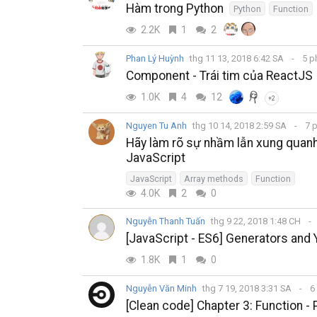
Hàm trong Python
Python
Function
2.2K
1
2
Phan Lý Huỳnh
thg 11 13, 2018 6:42 SA
5 p
Component - Trái tim của ReactJS
1.0K
4
12
+2
Nguyen Tu Anh
thg 10 14, 2018 2:59 SA
7 
Hãy làm rõ sự nhầm lẫn xung quanh c
JavaScript
JavaScript
Array methods
Function
4.0K
2
0
Nguyễn Thanh Tuấn
thg 9 22, 2018 1:48 CH
[JavaScript - ES6] Generators and 
1.8K
1
0
Nguyễn Văn Minh
thg 7 19, 2018 3:31 SA
6
[Clean code] Chapter 3: Function -