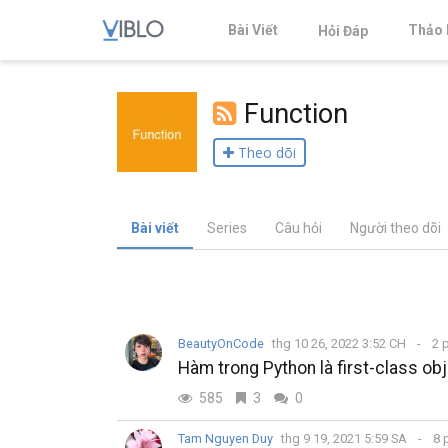
Bài Viết
Thảo 
Hỏi Đáp
Function
Theo dõi
Bài viết
Series
Câu hỏi
Người theo dõi
BeautyOnCode
thg 10 26, 2022 3:52 CH
2 
Hàm trong Python là first-class ob
585
3
0
Tam Nguyen Duy
thg 9 19, 2021 5:59 SA
8 