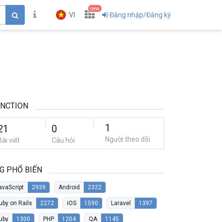
new
VI
Đăng nhập/Đăng ký
NCTION
1
21
0
Người theo dõi
Bài viết
Câu hỏi
G PHỔ BIẾN
avaScript
2939
Android
2322
uby on Rails
2272
iOS
1590
Laravel
1397
uby
1300
PHP
1204
QA
1145