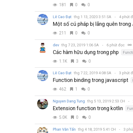
181
0
0
Lê Cao Đạt
thg 1 13, 2020 3:51 SA
4 phút 
Một số cú pháp bị lãng quên trong 
211
0
0
dev
thg 7 23, 2019 1:06 SA
6 phút đọc
Các hàm hữu dụng trong php
Funct
1.1K
3
0
Lê Cao Đạt
thg 7 22, 2019 4:08 SA
3 phút 
Function binding trong javascript
462
1
0
Nguyen Dang Tung
thg 5 13, 2019 2:53 CH
Extension function trong kotlin
Fun
5.0K
0
0
Phan Văn Tấn
thg 4 18, 2019 5:41 CH
3 phú