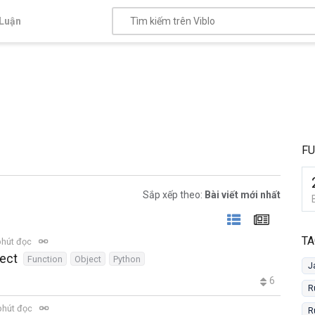
Luận
FU
Sắp xếp theo:
Bài viết mới nhất
TA
phút đọc
ject
Function
Object
Python
J
6
R
phút đọc
R