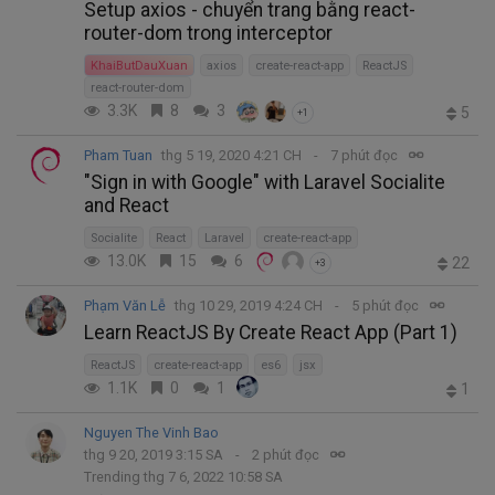
Setup axios - chuyển trang bằng react-
router-dom trong interceptor
KhaiButDauXuan
axios
create-react-app
ReactJS
react-router-dom
3.3K
8
3
5
+1
Pham Tuan
thg 5 19, 2020 4:21 CH
7 phút đọc
"Sign in with Google" with Laravel Socialite
and React
Socialite
React
Laravel
create-react-app
13.0K
15
6
22
+3
Phạm Văn Lễ
thg 10 29, 2019 4:24 CH
5 phút đọc
Learn ReactJS By Create React App (Part 1)
ReactJS
create-react-app
es6
jsx
1.1K
0
1
1
Nguyen The Vinh Bao
thg 9 20, 2019 3:15 SA
2 phút đọc
Trending thg 7 6, 2022 10:58 SA