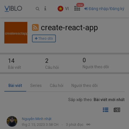
new
VI
Đăng nhập/Đăng ký
create-react-app
Theo dõi
0
14
2
Người theo dõi
Bài viết
Câu hỏi
Bài viết
Series
Câu hỏi
Người theo dõi
Sắp xếp theo:
Bài viết mới nhất
Nguyễn Minh nhật
thg 2 15, 2023 3:58 CH
3 phút đọc