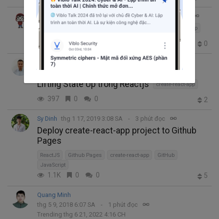
Phorn Sopheak
thg 6 23, 2019 2:43 CH
3 phút đọc
Getting start with React native
create-react-app
86
0
0
0
Kieu Minh Phuoc
thg 6 22, 2019 10:24 SA
13 phút đọc
Lifting State Up trong Reactjs
create-react-app
397
0
0
2
Sy Dinh
thg 1 17, 2019 3:08 SA
3 phút đọc
Deploy create-react-app project to Github
Pages
ReactJS
Github Pages
create-react-app
GitHub
JavaScript
1.1K
0
0
5
Quang Minh
thg 5 9, 2018 6:07 SA
1 phút đọc
Trending thg 6 21, 2022 4:16 CH