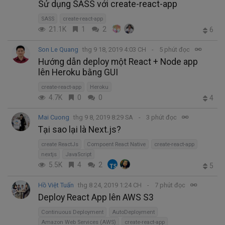
Sử dụng SASS với create-react-app
SASS
create-react-app
21.1K
1
2
6
Son Le Quang
thg 9 18, 2019 4:03 CH
5 phút đọc
Hướng dẫn deploy một React + Node app
lên Heroku bằng GUI
create-react-app
Heroku
4.7K
0
0
4
Mai Cuong
thg 9 8, 2019 8:29 SA
3 phút đọc
Tại sao lại là Next.js?
create ReactJs
Compoent React Native
create-react-app
nextjs
JavaScript
5.5K
4
2
5
Hồ Việt Tuấn
thg 8 24, 2019 1:24 CH
7 phút đọc
Deploy React App lên AWS S3
Continuous Deployment
AutoDeployment
Amazon Web Services (AWS)
create-react-app