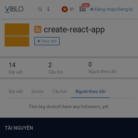
new
VI
Đăng nhập/Đăng ký
create-react-app
Theo dõi
0
14
2
Người theo dõi
Bài viết
Câu hỏi
Bài viết
Series
Câu hỏi
Người theo dõi
This tag doesn't have any followers, yet.
TÀI NGUYÊN