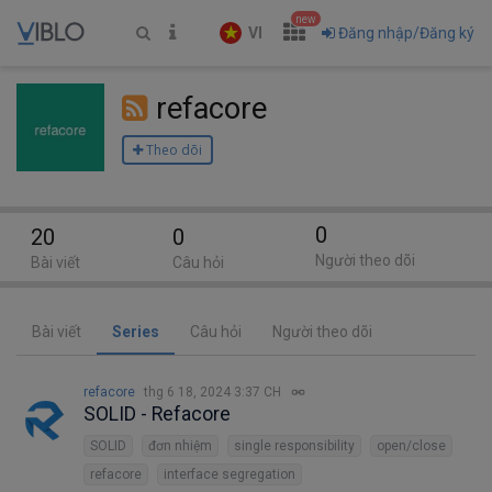
new
VI
Đăng nhập/Đăng ký
refacore
Theo dõi
0
20
0
Người theo dõi
Bài viết
Câu hỏi
Bài viết
Series
Câu hỏi
Người theo dõi
refacore
thg 6 18, 2024 3:37 CH
SOLID - Refacore
SOLID
đơn nhiệm
single responsibility
open/close
refacore
interface segregation