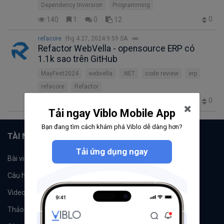
Dependency Inversion
Programming
0
140
1
0
12
refacore
thg 4 27, 2024 9:59 SA
Refactor WebVella - opensource ERP có
1.1k sao trên GitHub
MayFest2024
webvella
.NET
code review
erp
refacore
Refactor
0
60
0
0
2
Tải ngay Viblo Mobile App
Bạn đang tìm cách khám phá Viblo dễ dàng hơn?
TÀI NGUYÊN
Tải ứng dụng ngay
Bài viết
Tổ chức
Câu hỏi
Tags
Videos
Tác giả
Thảo luận
Đề xuất hệ thống