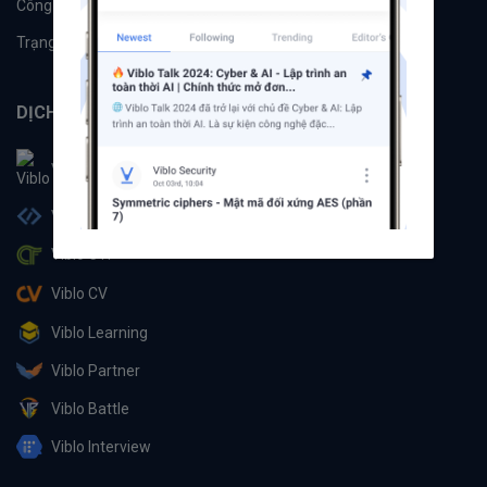
Công cụ
Machine Learning
Trạng thái hệ thống
DỊCH VỤ
Viblo
Viblo Code
Viblo CTF
Viblo CV
Viblo Learning
Viblo Partner
Viblo Battle
Viblo Interview