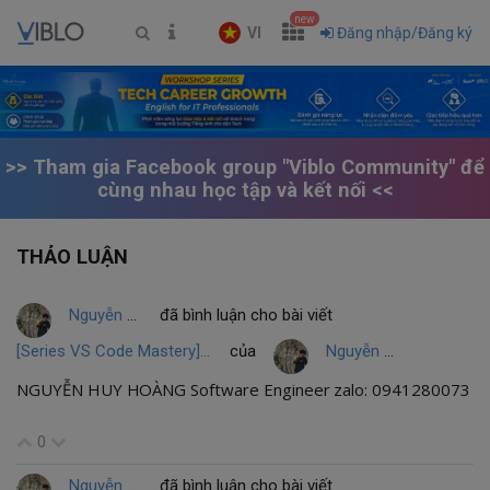
new
VI
Đăng nhập/Đăng ký
>> Tham gia Facebook group "Viblo Community" để
cùng nhau học tập và kết nối <<
THẢO LUẬN
Nguyễn Huy Hoàng
đã bình luận cho bài viết
[Series VS Code Mastery] Bài 3: Nghệ thuật Debug - Tạm biệt console.log() và dd()
của
Nguyễn Huy Hoàng
NGUYỄN HUY HOÀNG Software Engineer zalo: 0941280073
0
Nguyễn Huy Hoàng
đã bình luận cho bài viết