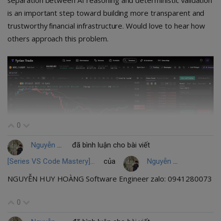
separation between AI reasoning and deterministic validation
is an important step toward building more transparent and
trustworthy financial infrastructure. Would love to hear how
others approach this problem.
0
Nguyễn Huy Hoàng
đã bình luận cho bài viết
[Series VS Code Mastery] Bài 2: Tối ưu và "Độ" Terminal - Biến Command Line thành vũ khí sắc bén
của
Nguyễn Huy Hoàng
NGUYỄN HUY HOÀNG Software Engineer zalo: 0941280073
0