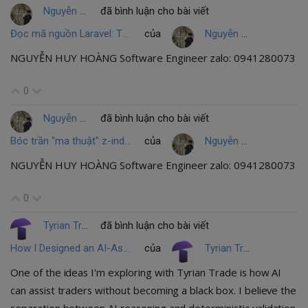
Nguyễn Huy Hoàng
đã bình luận cho bài viết
Đọc mã nguồn Laravel: Tại sao lại tồn tại hàm options() trông có vẻ "thừa thãi" này?
của
Nguyễn Huy Hoàng
NGUYỄN HUY HOÀNG Software Engineer zalo: 0941280073
0
Nguyễn Huy Hoàng
đã bình luận cho bài viết
Bóc trần "ma thuật" z-index trong CSS: Tại sao 99999 vẫn bị chìm nghỉm?
của
Nguyễn Huy Hoàng
NGUYỄN HUY HOÀNG Software Engineer zalo: 0941280073
0
Tyrian Trade
đã bình luận cho bài viết
How I Designed an AI-Assisted Trading Strategy Architecture
của
Tyrian Trade
One of the ideas I'm exploring with Tyrian Trade is how AI
can assist traders without becoming a black box. I believe the