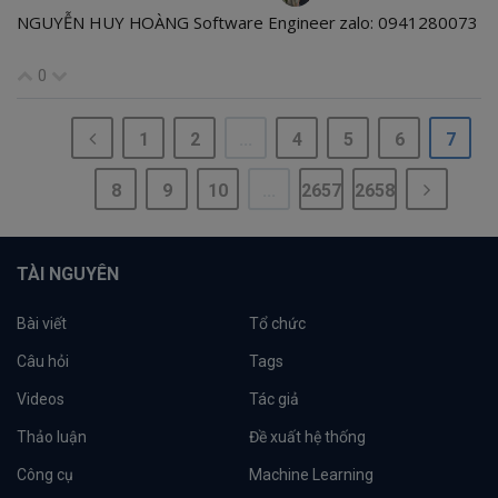
NGUYỄN HUY HOÀNG Software Engineer zalo: 0941280073
0
1
2
...
4
5
6
7
8
9
10
...
2657
2658
TÀI NGUYÊN
Bài viết
Tổ chức
Câu hỏi
Tags
Videos
Tác giả
Thảo luận
Đề xuất hệ thống
Công cụ
Machine Learning