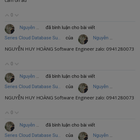
cảm ơn ad
0
Nguyễn Huy Hoàng
đã bình luận cho bài viết
Series Cloud Database Supabase #3: CI/CD Pipeline và RLS Đa tầng - "Bảo vệ Pháo đài" Dữ liệu
của
Nguyễn Huy Hoàng
NGUYỄN HUY HOÀNG Software Engineer zalo: 0941280073
0
Nguyễn Huy Hoàng
đã bình luận cho bài viết
Series Cloud Database Supabase #2: Làm chủ luồng dữ liệu Real-time và "Sức mạnh ẩn" của Edge Functions
của
Nguyễn Huy Hoàng
NGUYỄN HUY HOÀNG Software Engineer zalo: 0941280073
0
Nguyễn Huy Hoàng
đã bình luận cho bài viết
Series Cloud Database Supabase #1: Kiến trúc "Backend-in-a-Box" và Triết lý Database-First
của
Nguyễn Huy Hoàng