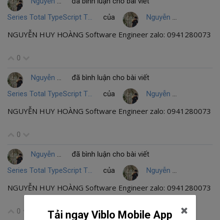
Nguyễn Huy Hoàng
đã bình luận cho bài viết
Series Total TypeScript Thực chiến #7: Generics và Constraints – Cảnh giới của Code Tái sử dụng
của
Nguyễn Huy Hoàng
NGUYỄN HUY HOÀNG Software Engineer zalo: 0941280073
0
Nguyễn Huy Hoàng
đã bình luận cho bài viết
Series Total TypeScript Thực chiến #10: Sự kết hợp hoàn hảo với Zod – Tường đồng vách sắt (Trạm cuối)
của
Nguyễn Huy Hoàng
NGUYỄN HUY HOÀNG Software Engineer zalo: 0941280073
0
Nguyễn Huy Hoàng
đã bình luận cho bài viết
Series Total TypeScript Thực chiến #9: Module Augmentation – "Hack" Type của thư viện
của
Nguyễn Huy Hoàng
NGUYỄN HUY HOÀNG Software Engineer zalo: 0941280073
0
Tải ngay Viblo Mobile App