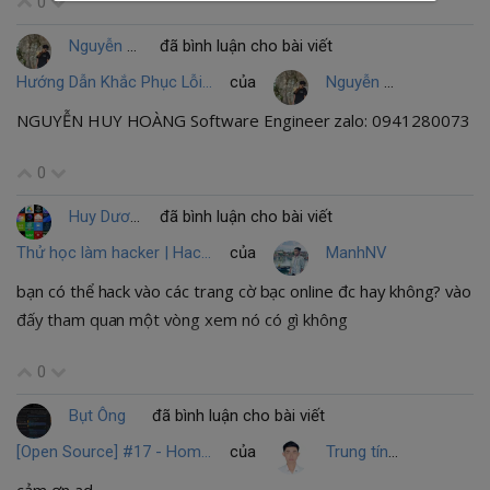
0
Nguyễn Huy Hoàng
đã bình luận cho bài viết
Hướng Dẫn Khắc Phục Lỗi "Running Scripts Is Disabled" Khi Dùng NPM Trên Windows
của
Nguyễn Huy Hoàng
NGUYỄN HUY HOÀNG Software Engineer zalo: 0941280073
0
Huy Dương văn
đã bình luận cho bài viết
Thử học làm hacker | Hack tài khoản ngân hàng chứa hơn 66996 USD
của
ManhNV
bạn có thể hack vào các trang cờ bạc online đc hay không? vào
đấy tham quan một vòng xem nó có gì không
0
Bụt Ông
đã bình luận cho bài viết
[Open Source] #17 - Home Assistant Core: Đỉnh cao kiến trúc Event-driven và lập trình bất đồng bộ với Python 3.13
của
Trung tín Phạm