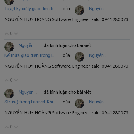
Tuyệt kỹ xử lý giao diện trống với data-empty-text: Khi CSS "gánh" còng lưng JavaScript
của
Nguyễn Huy Hoàng
NGUYỄN HUY HOÀNG Software Engineer zalo: 0941280073
0
Nguyễn Huy Hoàng
đã bình luận cho bài viết
Kế thừa giao diện trong Laravel: Giải ngố @section() và nghệ thuật "lắp ráp" của Blade
của
Nguyễn Huy Hoàng
NGUYỄN HUY HOÀNG Software Engineer zalo: 0941280073
0
Nguyễn Huy Hoàng
đã bình luận cho bài viết
Str::is() trong Laravel: Khi Regex là quá mức cần thiết cho một dấu "Sao" (*)
của
Nguyễn Huy Hoàng
NGUYỄN HUY HOÀNG Software Engineer zalo: 0941280073
0