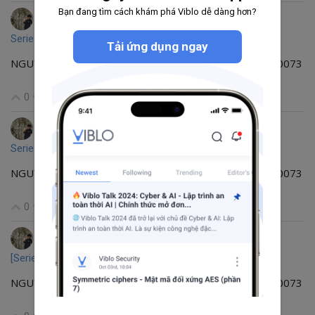
Bạn đang tìm cách khám phá Viblo dễ dàng hơn?
Nguyễn Huy Hoàng
đã bình luận cho bài viết
Series Total TypeScript Thực chiến #8: Function Overloads – "Đa hình" hàm trong Backend
của
Nguyễn Huy Hoàng
Tải ứng dụng ngay
NGUYỄN HUY HOÀNG Software Engineer zalo: 0941280073
0
Nguyễn Huy Hoàng
đã bình luận cho bài viết
Series Total TypeScript Thực chiến #6: Discriminated Unions & Exhaustiveness Check – Trấn yểm luồng dữ liệu
của
Nguyễn Huy Hoàng
NGUYỄN HUY HOÀNG Software Engineer zalo: 0941280073
0
Nguyễn Huy Hoàng
đã bình luận cho bài viết
[Series VS Code Mastery] Bài 1: Giải phẫu Bottom Panel - "Trái tim" của mọi dự án
của
Nguyễn Huy Hoàng
NGUYỄN HUY HOÀNG Software Engineer zalo: 0941280073