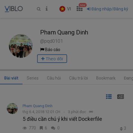
new
VI
Đăng nhập/Đăng ký
Pham Quang Dinh
@pqd0101
Báo cáo
Theo dõi
Bài viết
Series
Câu hỏi
Câu trả lời
Bookmark
Đang
Pham Quang Dinh
thg 6 4, 2018 12:01 CH
3 phút đọc
5 điều cần chú ý khi viết Dockerfile
770
6
0
3