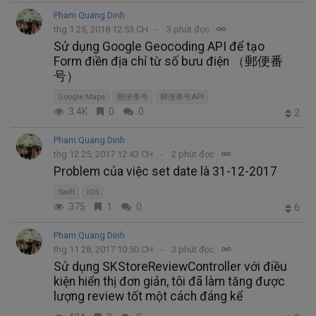
Pham Quang Dinh
thg 1 25, 2018 12:53 CH
3 phút đọc
Sử dụng Google Geocoding API để tạo
Form điền địa chỉ từ số bưu điện （郵便番
号）
Google Maps
郵便番号
郵便番号API
3.4K
0
0
2
Pham Quang Dinh
thg 12 25, 2017 12:43 CH
2 phút đọc
Problem của việc set date là 31-12-2017
Swift
iOS
375
1
0
6
Pham Quang Dinh
thg 11 28, 2017 10:50 CH
3 phút đọc
Sử dụng SKStoreReviewController với điều
kiện hiển thị đơn giản, tôi đã làm tăng được
lượng review tốt một cách đáng kể