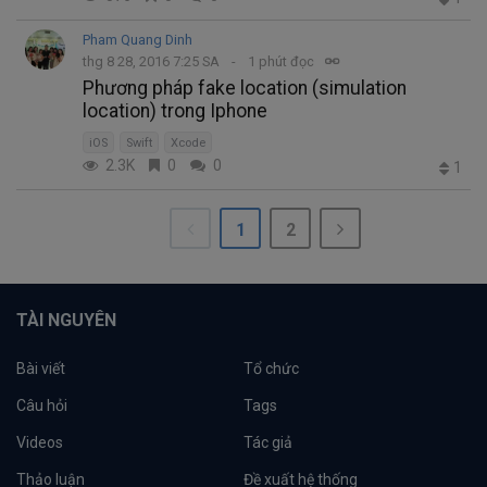
Pham Quang Dinh
thg 8 28, 2016 7:25 SA
1 phút đọc
Phương pháp fake location (simulation
location) trong Iphone
iOS
Swift
Xcode
2.3K
0
0
1
1
2
TÀI NGUYÊN
Bài viết
Tổ chức
Câu hỏi
Tags
Videos
Tác giả
Thảo luận
Đề xuất hệ thống