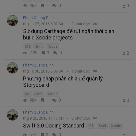
868
1
0
0
Pham Quang Dinh
thg 11 27, 2016 6:02 SA
2 phút đọc
Sử dụng Carthage để rút ngắn thời gian
build Xcode projects
iOS
Swift
Xcode
7.2K
3
0
2
Pham Quang Dinh
thg 10 30, 2016 6:05 SA
1 phút đọc
Phương pháp phân chia để quản lý
Storyboard
iOS
Swift
Xcode
984
1
0
3
Pham Quang Dinh
thg 9 26, 2016 11:17 CH
3 phút đọc
Swift 3.0 Coding Standard
iOS
Swift
Xcode
576
0
0
1