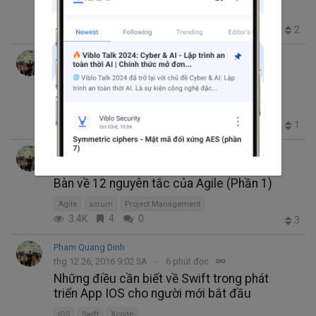
Swift
iOS
553
2
0
2
Pham Quang Dinh
thg 3 25, 2017 7:05 SA
13 phút đọc
Bàn về 12 nguyên tắc trong Agile (Phần 2)
scrum
Agile
1.8K
2
0
1
Pham Quang Dinh
thg 1 13, 2017 6:24 SA
11 phút đọc
Bàn về 12 nguyên tắc của Agile (Phần 1)
Agile
scrum
Project Management
3.4K
4
0
3
Pham Quang Dinh
thg 12 26, 2016 9:02 SA
6 phút đọc
Những điều cần biết về Swift trong phát
triển App IOS cho người mới bắt đầu
iOS
Swift
Xcode