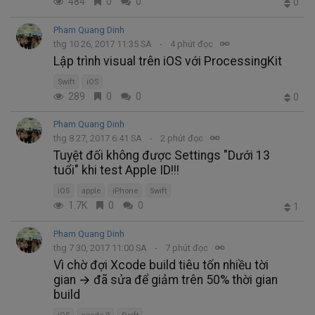
484
0
0
0
Pham Quang Dinh
thg 10 26, 2017 11:35 SA
4 phút đọc
Lập trình visual trên iOS với ProcessingKit
Swift
iOS
289
0
0
0
Pham Quang Dinh
thg 8 27, 2017 6:41 SA
2 phút đọc
Tuyệt đối không được Settings "Dưới 13
tuổi" khi test Apple ID!!!
iOS
apple
iPhone
Swift
1.7K
0
0
1
Pham Quang Dinh
thg 7 30, 2017 11:00 SA
7 phút đọc
Vì chờ đợi Xcode build tiêu tốn nhiều tời
gian → đã sửa để giảm trên 50% thời gian
build