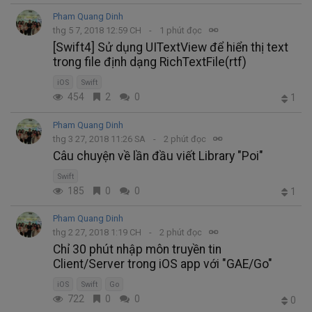
Pham Quang Dinh
thg 5 7, 2018 12:59 CH
1 phút đọc
[Swift4] Sử dụng UITextView để hiển thị text
trong file định dạng RichTextFile(rtf)
iOS
Swift
454
2
0
1
Pham Quang Dinh
thg 3 27, 2018 11:26 SA
2 phút đọc
Câu chuyện về lần đầu viết Library "Poi"
Swift
185
0
0
1
Pham Quang Dinh
thg 2 27, 2018 1:19 CH
2 phút đọc
Chỉ 30 phút nhập môn truyền tin
Client/Server trong iOS app với "GAE/Go"
iOS
Swift
Go
722
0
0
0