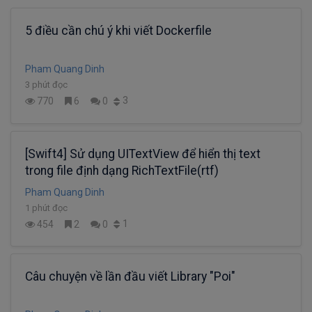
5 điều cần chú ý khi viết Dockerfile
Pham Quang Dinh
3 phút đọc
3
770
6
0
[Swift4] Sử dụng UITextView để hiển thị text
trong file định dạng RichTextFile(rtf)
Pham Quang Dinh
1 phút đọc
1
454
2
0
Câu chuyện về lần đầu viết Library "Poi"