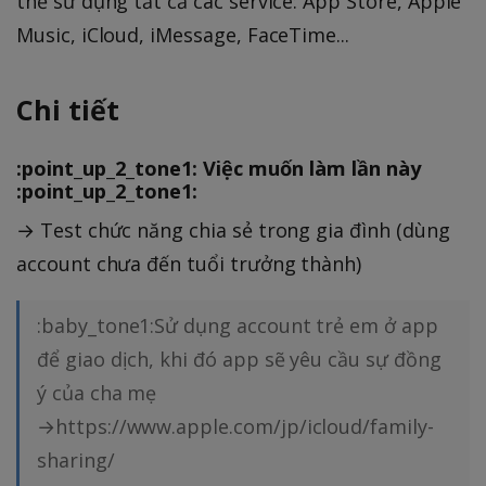
thể sử dụng tất cả các service: App Store, Apple
Music, iCloud, iMessage, FaceTime...
Chi tiết
:point_up_2_tone1: Việc muốn làm lần này
:point_up_2_tone1:
→ Test chức năng chia sẻ trong gia đình (dùng
account chưa đến tuổi trưởng thành)
:baby_tone1:Sử dụng account trẻ em ở app
để giao dịch, khi đó app sẽ yêu cầu sự đồng
ý của cha mẹ
→https://www.apple.com/jp/icloud/family-
sharing/