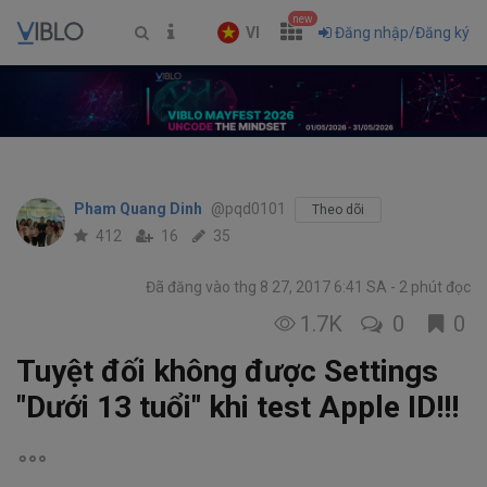
new
VI
Đăng nhập/Đăng ký
Pham Quang Dinh
@pqd0101
Theo dõi
412
16
35
Đã đăng vào thg 8 27, 2017 6:41 SA
2 phút đọc
1.7K
0
0
Tuyệt đối không được Settings
"Dưới 13 tuổi" khi test Apple ID!!!