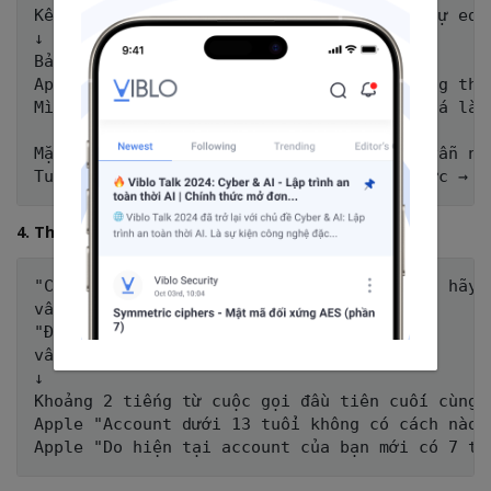
Kết quả , có vẻ như là bạn sẽ không thể tự edit
↓

Bản thỏa hiệp

Apple: "Phiền bạn cung cấp thông tin chứng thự
Mình phải trả lời những câu hỏi bí mật khá là 
Mặc dù ô nhập vẫn là màu xám nhưng mình vẫn nhậ
4. Tha thiết đợi hướng dẫn
"Chúng tôi hiện tại không xử lý được, nên hãy 
vẫn không được 

"Để chúng tôi liên hệ với chuyên gia ..."

vẫn không được 

↓

Khoảng 2 tiếng từ cuộc gọi đầu tiên cuối cùng k
Apple "Account dưới 13 tuổi không có cách nào 