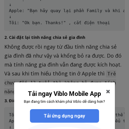
↓

Apple: "Bạn hãy quay lại phần Family và khi ac
↓

2. Cài đặt lại tính năng chia sẻ gia đình
Không được rồi ngay từ đầu tính năng chia sẻ
gia đình đã như vậy và khổng bỏ ra được. Do đó
mà tính năng gia đình vẫn đang được kích hoạt.
Và sau khi tìm hiểu thông tin ở Apple thì
Trẻ
chưa đến 13 tuổi thì không bỏ được tính
năng chia sẻ gia đình
Tải ngay Viblo Mobile App
3. Điện thoại thêm một lần
Bạn đang tìm cách khám phá Viblo dễ dàng hơn?
Tôi : " Tính năng chia sẻ gia đình không thể b
Tải ứng dụng ngay
Apple: "Vậy bạn chờ chút nhé, mình tìm hiểu thô
↓
