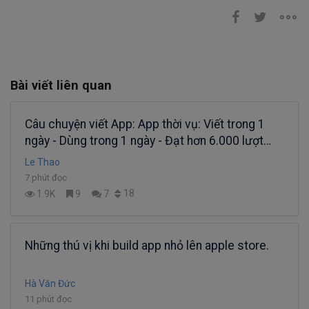
Bài viết liên quan
Câu chuyện viết App: App thời vụ: Viết trong 1
ngày - Dùng trong 1 ngày - Đạt hơn 6.000 lượt
download
Le Thao
7 phút đọc
18
1.9K
9
7
Những thú vị khi build app nhỏ lên apple store.
Hà Văn Đức
11 phút đọc