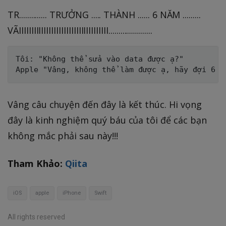
TR.............. TRƯỞNG ..... THÀNH ...... 6 NĂM .........
VÃIIIIIIIIIIIIIIIIIIIIIIIIIIIIIIIIIIII......................
Tôi: "Không thể sửa vào data được ạ?"

Vâng câu chuyện đến đây là kết thúc. Hi vọng
đây là kinh nghiệm quý báu của tôi để các bạn
không mắc phải sau này!!!
Tham Khảo:
Qiita
iOS
apple
iPhone
Swift
All rights reserved