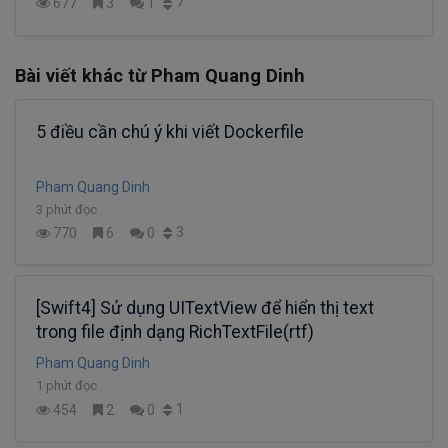
7
677
3
1
Bài viết khác từ Pham Quang Dinh
5 điều cần chú ý khi viết Dockerfile
Pham Quang Dinh
3 phút đọc
3
770
6
0
[Swift4] Sử dụng UITextView để hiển thị text
trong file định dạng RichTextFile(rtf)
Pham Quang Dinh
1 phút đọc
1
454
2
0