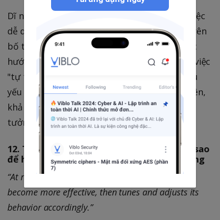
Dĩ nhiên việc tự tổ chức không phải là một việc
dễ dàng là việc tập hợp các thành viên và tuyên
bố tự tổ chức. Đó là một quá trình phải được
hướng dẫn, đào tạo để có thể tự tổ chức, và việc
"tự tổ chức" đến đâu còn tuỳ thuộc vào nhiều
yếu tố như năng lực, nhận thức của thành viên,
khả năng của người hướng dẫn Agile, sự tin
tưởng của ban lãnh đạo
12. Thường xuyên nhìn nhận đánh giá làm sao
để hiệu quả hơn, từ đó thay đổi và thích ứng
“At regular intervals, the team reflects on how to
become more effective, then tunes and adjusts its
behavior accordingly.”