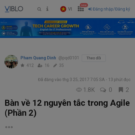
new
VI
Đăng nhập/Đăng ký
Pham Quang Dinh
@pqd0101
Theo dõi
412
16
35
Đã đăng vào thg 3 25, 2017 7:05 SA
13 phút đọc
1.8K
0
2
Bàn về 12 nguyên tắc trong Agile
(Phần 2)