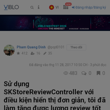
new
VI
Đăng nhập/Đăng ký
Pham Quang Dinh
@pqd0101
Theo dõi
412
16
35
Đã đăng vào thg 11 28, 2017 10:50 CH
3 phút đọc
483
0
0
Sử dụng
SKStoreReviewController với
điều kiện hiển thị đơn giản, tôi đã
làm tăng được lượng review tốt