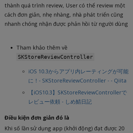
thành quá trình review, User có thể review một
cách đơn giản, nhẹ nhàng, nhà phát triển cũng
nhanh chóng nhận được phản hồi từ người dùng
Tham khảo thêm về
SKStoreReviewController
iOS 10.3からアプリ内レーティングが可能
に！- SKStoreReviewController - - Qiita
【iOS10.3】SKStoreReviewControllerで
レビュー依頼 - しめ鯖日記
Điều kiện đơn giản đó là
Khi số lần sử dụng app (khởi động) đạt được 20