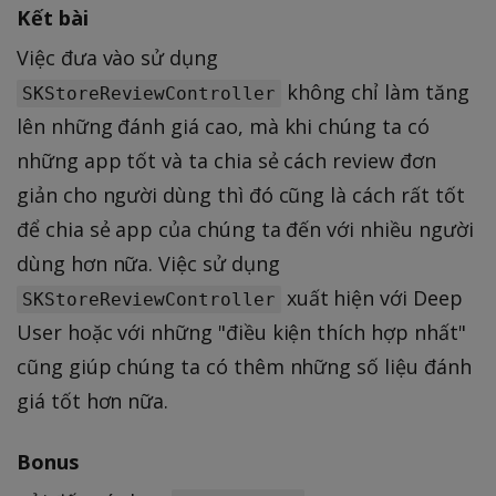
Kết bài
Việc đưa vào sử dụng
không chỉ làm tăng
SKStoreReviewController
lên những đánh giá cao, mà khi chúng ta có
những app tốt và ta chia sẻ cách review đơn
giản cho người dùng thì đó cũng là cách rất tốt
để chia sẻ app của chúng ta đến với nhiều người
dùng hơn nữa. Việc sử dụng
xuất hiện với Deep
SKStoreReviewController
User hoặc với những "điều kiện thích hợp nhất"
cũng giúp chúng ta có thêm những số liệu đánh
giá tốt hơn nữa.
Bonus