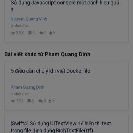
Sử dụng Javascript console một cách hiệu quả
!!
Nguyễn Quang Vinh
4 phút đọc
8
9.5K
6
1
Bài viết khác từ Pham Quang Dinh
5 điều cần chú ý khi viết Dockerfile
Pham Quang Dinh
3 phút đọc
3
770
6
0
[Swift4] Sử dụng UITextView để hiển thị text
trong file định dạng RichTextFile(rtf)