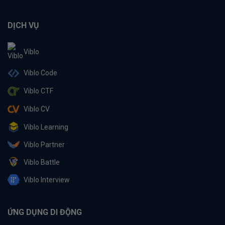
DỊCH VỤ
Viblo
Viblo Code
Viblo CTF
Viblo CV
Viblo Learning
Viblo Partner
Viblo Battle
Viblo Interview
ỨNG DỤNG DI ĐỘNG