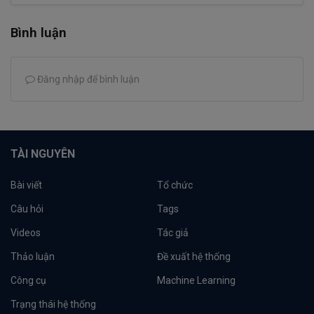
Bình luận
Đăng nhập để bình luận
TÀI NGUYÊN
Bài viết
Tổ chức
Câu hỏi
Tags
Videos
Tác giả
Thảo luận
Đề xuất hệ thống
Công cụ
Machine Learning
Trạng thái hệ thống