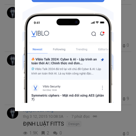
Nguyen Duc Tung
thg 3 26, 2015 10:19 SA
0 phút đọc
How to push notification in Rails using
Amazon SNS
Ruby
Ruby on Rails
1.9K
2
1
0
Nguyen Duc Tung
thg 3 26, 2015 9:29 SA
9 phút đọc
Trending thg 3 15, 2017 2:40 CH
Tìm hiểu Laravel 5: Từ bước cài đặt đến
deploy
PHP
Heroku
Laravel
10.0K
7
4
9
+2
Nguyen Duc Tung
thg 3 12, 2015 10:08 SA
7 phút đọc
ĐỊNH LUẬT FITTS
Design
1.9K
2
0
0