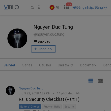
new
VI
Đăng nhập/Đăng ký
Nguyen Duc Tung
@nguyen.duc.tung
Báo cáo
Theo dõi
Bài viết
Series
Câu hỏi
Câu trả lời
Bookmark
Đang
Nguyen Duc Tung
thg 9 22, 2018 4:22 CH
14 phút đọc
Rails Security Checklist (Part 1)
Editors' Choice
Ruby on Rails
Security