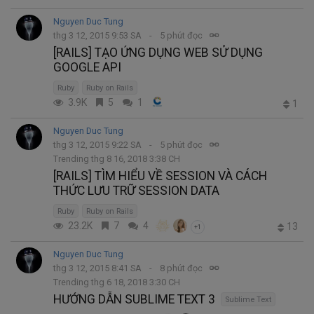
Nguyen Duc Tung
thg 3 12, 2015 9:53 SA
5 phút đọc
[RAILS] TẠO ỨNG DỤNG WEB SỬ DỤNG
GOOGLE API
Ruby
Ruby on Rails
3.9K
5
1
1
Nguyen Duc Tung
thg 3 12, 2015 9:22 SA
5 phút đọc
Trending thg 8 16, 2018 3:38 CH
[RAILS] TÌM HIỂU VỀ SESSION VÀ CÁCH
THỨC LƯU TRỮ SESSION DATA
Ruby
Ruby on Rails
23.2K
7
4
13
+1
Nguyen Duc Tung
thg 3 12, 2015 8:41 SA
8 phút đọc
Trending thg 6 18, 2018 3:30 CH
HƯỚNG DẪN SUBLIME TEXT 3
Sublime Text