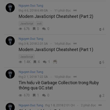
Nguyen Duc Tung
thg 4 6, 2018 6:49 SA
11 phút đọc
Modern JavaScript Cheatsheet (Part 2)
JavaScript
es6
676
0
0
4
Nguyen Duc Tung
thg 3 8, 2018 2:01 SA
14 phút đọc
Modern JavaScript Cheatsheet (Part 1)
JavaScript
1.4K
4
1
6
Nguyen Duc Tung
thg 2 1, 2018 7:22 SA
10 phút đọc
Tìm hiểu về Garbage Collection trong Ruby
thông qua GC.stat
670
1
0
2
Nguyen Duc Tung
thg 1 8, 2018 2:01 CH
2 phút đọc