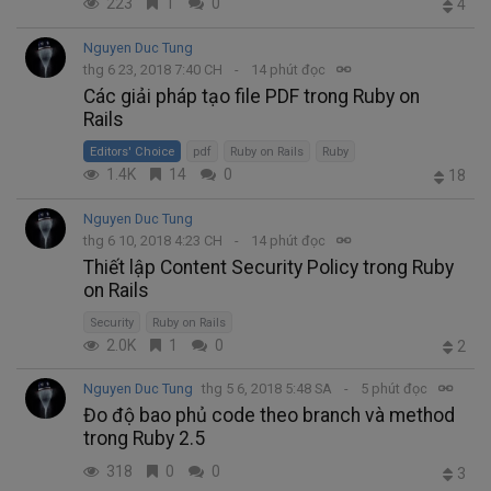
223
1
0
4
Nguyen Duc Tung
thg 6 23, 2018 7:40 CH
14 phút đọc
Các giải pháp tạo file PDF trong Ruby on
Rails
Editors' Choice
pdf
Ruby on Rails
Ruby
1.4K
14
0
18
Nguyen Duc Tung
thg 6 10, 2018 4:23 CH
14 phút đọc
Thiết lập Content Security Policy trong Ruby
on Rails
Security
Ruby on Rails
2.0K
1
0
2
Nguyen Duc Tung
thg 5 6, 2018 5:48 SA
5 phút đọc
Đo độ bao phủ code theo branch và method
trong Ruby 2.5
318
0
0
3