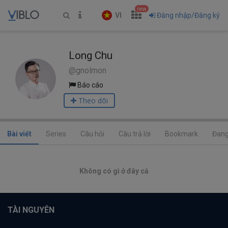
new
VI
Đăng nhập/Đăng ký
Long Chu
@gnolmon
Báo cáo
Theo dõi
Bài viết
Series
Câu hỏi
Câu trả lời
Bookmark
Đang
Không có gì ở đây cả
TÀI NGUYÊN