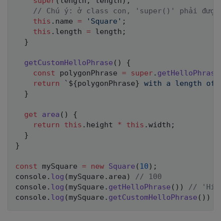
super
(
length
,
 length
)
;
// Chú ý: ở class con, 'super()' phải được
this
.
name 
=
'Square'
;
this
.
length 
=
 length
;
}
getCustomHelloPhrase
(
)
{
const
 polygonPhrase 
=
super
.
getHelloPhrase
return
`
${
polygonPhrase
}
 with a length of 
}
get
area
(
)
{
return
this
.
height 
*
this
.
width
;
}
}
const
 mySquare 
=
new
Square
(
10
)
;
console
.
log
(
mySquare
.
area
)
// 100
console
.
log
(
mySquare
.
getHelloPhrase
(
)
)
// 'Hi,
console
.
log
(
mySquare
.
getCustomHelloPhrase
(
)
)
/