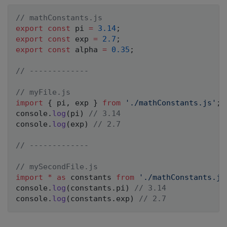
// mathConstants.js
export
const
 pi 
=
3.14
;
export
const
 exp 
=
2.7
;
export
const
 alpha 
=
0.35
;
// -------------
// myFile.js
import
{
 pi
,
 exp 
}
from
'./mathConstants.js'
;
console
.
log
(
pi
)
// 3.14
console
.
log
(
exp
)
// 2.7
// -------------
// mySecondFile.js
import
*
as
 constants 
from
'./mathConstants.js
console
.
log
(
constants
.
pi
)
// 3.14
console
.
log
(
constants
.
exp
)
// 2.7