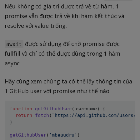
Nếu không có giá trị được trả về từ hàm, 1
promise vẫn được trả về khi hàm kết thúc và
resolve với value trống.
được sử dụng để chờ promise được
await
fullfill và chỉ có thể được dùng trong 1 hàm
async.
Hãy cùng xem chúng ta có thể lấy thông tin của
1 GitHub user với promise như thế nào
function
getGithubUser
(
username
)
{
return
fetch
(
`
https://api.github.com/users/
$
}
getGithubUser
(
'mbeaudru'
)