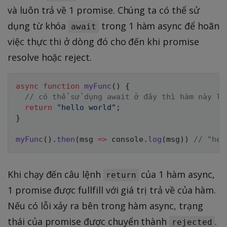
và luôn trả về 1 promise. Chúng ta có thể sử
dụng từ khóa
trong 1 hàm async để hoãn
await
việc thực thi ở dòng đó cho đến khi promise
resolve hoặc reject.
async
function
myFunc
(
)
{
// có thể sử dụng await ở đây thì hàm này là
return
"hello world"
;
}
myFunc
(
)
.
then
(
msg
=>
 console
.
log
(
msg
)
)
// "hel
Khi chạy đến câu lệnh
của 1 hàm async,
return
1 promise được fullfill với giá trị trả về của hàm.
Nếu có lỗi xảy ra bên trong hàm async, trạng
thái của promise được chuyển thành
.
rejected