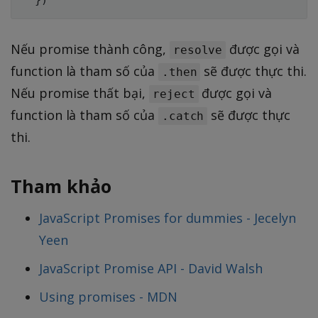
}
)
Nếu promise thành công,
được gọi và
resolve
function là tham số của
sẽ được thực thi.
.then
Nếu promise thất bại,
được gọi và
reject
function là tham số của
sẽ được thực
.catch
thi.
Tham khảo
JavaScript Promises for dummies - Jecelyn
Yeen
JavaScript Promise API - David Walsh
Using promises - MDN