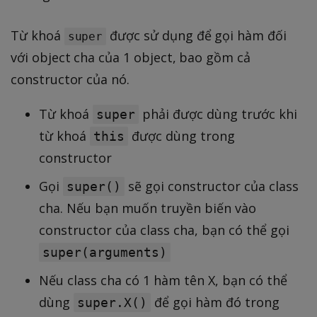
Từ khoá
được sử dụng để gọi hàm đối
super
với object cha của 1 object, bao gồm cả
constructor của nó.
Từ khoá
phải được dùng trước khi
super
từ khoá
được dùng trong
this
constructor
Gọi
sẽ gọi constructor của class
super()
cha. Nếu bạn muốn truyền biến vào
constructor của class cha, bạn có thể gọi
super(arguments)
Nếu class cha có 1 hàm tên X, bạn có thể
dùng
để gọi hàm đó trong
super.X()