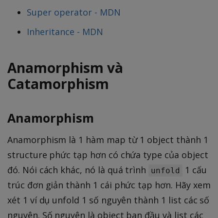
Super operator - MDN
Inheritance - MDN
Anamorphism và
Catamorphism
Anamorphism
Anamorphism là 1 hàm map từ 1 object thành 1
structure phức tạp hơn có chứa type của object
đó. Nói cách khác, nó là quá trình
1 cấu
unfold
trúc đơn giản thành 1 cái phức tạp hơn. Hãy xem
xét 1 ví dụ unfold 1 số nguyên thành 1 list các số
nguyên. Số nguyên là object ban đầu và list các