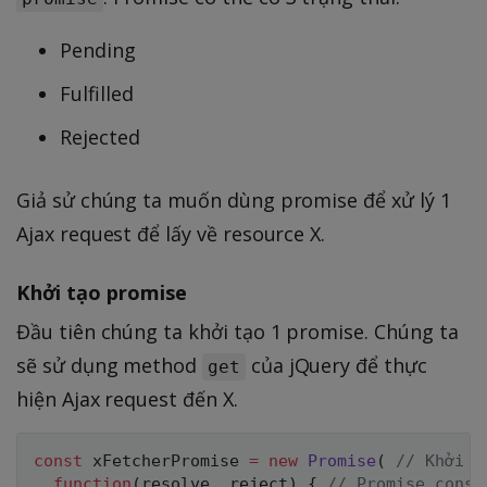
Pending
Fulfilled
Rejected
Giả sử chúng ta muốn dùng promise để xử lý 1
Ajax request để lấy về resource X.
Khởi tạo promise
Đầu tiên chúng ta khởi tạo 1 promise. Chúng ta
sẽ sử dụng method
của jQuery để thực
get
hiện Ajax request đến X.
const
 xFetcherPromise 
=
new
Promise
(
// Khởi t
function
(
resolve
,
 reject
)
{
// Promise const