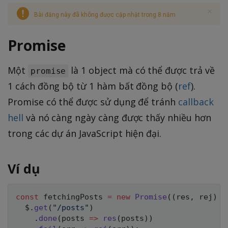
Bài đăng này đã không được cập nhật trong 8 năm
Promise
Một
là 1 object mà có thể được trả về
promise
1 cách đồng bộ từ 1 hàm bất đồng bộ (
ref
).
Promise có thể được sử dụng để tránh
callback
hell
và nó càng ngày càng được thấy nhiều hơn
trong các dự án JavaScript hiện đại.
Ví dụ
const
 fetchingPosts 
=
new
Promise
(
(
res
,
 rej
)
=
  $
.
get
(
"/posts"
)
.
done
(
posts
=>
res
(
posts
)
)