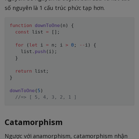
số nguyên là 1 cấu trúc phức tạp hơn.
function
downToOne
(
n
)
{
const
 list 
=
[
]
;
for
(
let
 i 
=
 n
;
 i 
>
0
;
--
i
)
{
    list
.
push
(
i
)
;
}
return
 list
;
}
downToOne
(
5
)
//=> [ 5, 4, 3, 2, 1 ]
Catamorphism
Ngược với anamorphism, catamorphism nhận