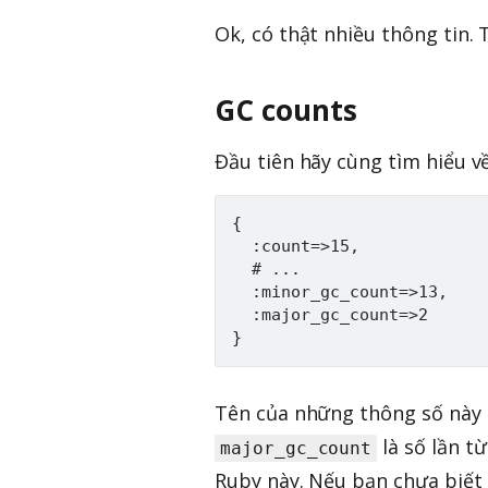
Ok, có thật nhiều thông tin. T
GC counts
Đầu tiên hãy cùng tìm hiểu v
{

  :count=>15,

  # ...

  :minor_gc_count=>13,

  :major_gc_count=>2

Tên của những thông số này c
là số lần từ
major_gc_count
Ruby này. Nếu bạn chưa biết t