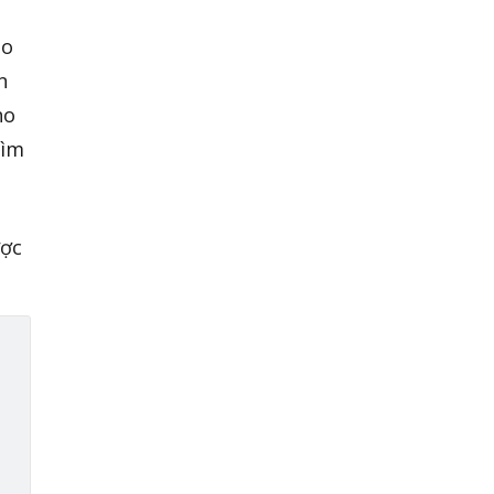
ào
n
ho
tìm
ợc