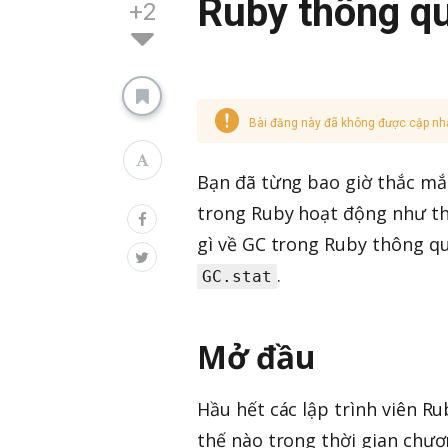
Ruby thông qu
+2
Bài đăng này đã không được cập nh
Bạn đã từng bao giờ thắc mắ
trong Ruby hoạt động như th
gì về GC trong Ruby thông q
.
GC.stat
Mở đầu
Hầu hết các lập trình viên R
thế nào trong thời gian chươn