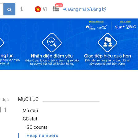
new
VI
Đăng nhập/Đăng ký
MỤC LỤC
t đọc
1
Mở đầu
GC.stat
GC counts
Heap numbers