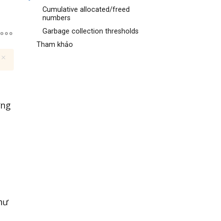
Cumulative allocated/freed
numbers
Garbage collection thresholds
Tham khảo
ững
hư