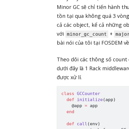
Minor GC sẽ chỉ tiến hành th
tồn tại qua không quá 3 vòng
cả các object, kể cả những o
với
+
minor_gc_count
majo
bài nói của tôi tại FOSDEM về
Theo dõi các thông số count 
dưới đây là 1 Rack middleware
được xử lí.
class
GCCounter
def
initialize
(
app
)
@app
=
 app

end
def
call
(
env
)