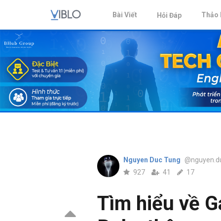
Bài Viết
Thảo 
Hỏi Đáp
Nguyen Duc Tung
@nguyen.du
927
41
17
Tìm hiểu về G