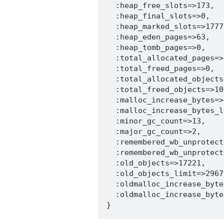
  :heap_free_slots=>173,

  :heap_final_slots=>0,

  :heap_marked_slots=>17773
  :heap_eden_pages=>63,

  :heap_tomb_pages=>0,

  :total_allocated_pages=>6
  :total_freed_pages=>0,

  :total_allocated_objects
  :total_freed_objects=>10
  :malloc_increase_bytes=>
  :malloc_increase_bytes_l
  :minor_gc_count=>13,

  :major_gc_count=>2,

  :remembered_wb_unprotect
  :remembered_wb_unprotect
  :old_objects=>17221,

  :old_objects_limit=>29670
  :oldmalloc_increase_byte
  :oldmalloc_increase_byte