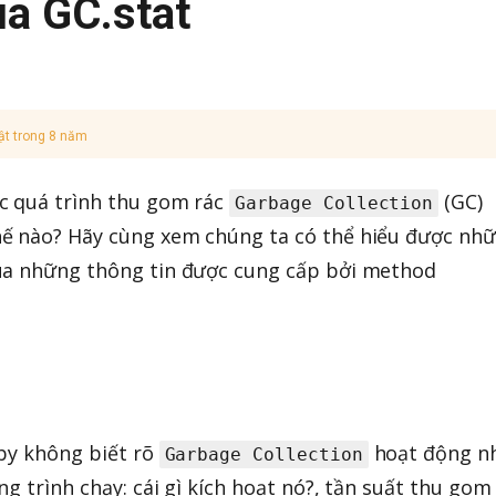
a GC.stat
ật trong 8 năm
c quá trình thu gom rác
(GC)
Garbage Collection
ế nào? Hãy cùng xem chúng ta có thể hiểu được nh
ua những thông tin được cung cấp bởi method
uby không biết rõ
hoạt động n
Garbage Collection
g trình chạy: cái gì kích hoạt nó?, tần suất thu gom