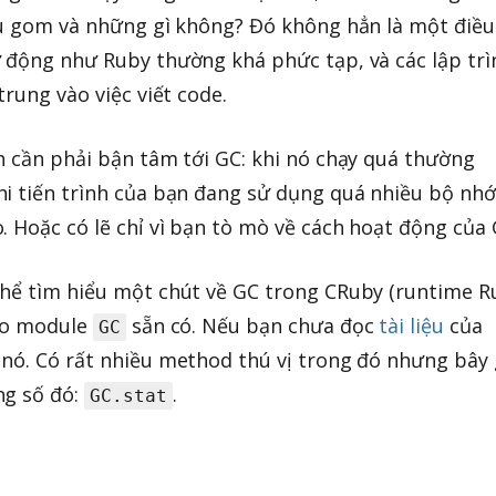
hu gom và những gì không? Đó không hẳn là một điều
 động như Ruby thường khá phức tạp, và các lập trì
trung vào việc viết code.
n cần phải bận tâm tới GC: khi nó chạy quá thường
i tiến trình của bạn đang sử dụng quá nhiều bộ nhớ
. Hoặc có lẽ chỉ vì bạn tò mò về cách hoạt động của 
thể tìm hiểu một chút về GC trong CRuby (runtime R
vào module
sẵn có. Nếu bạn chưa đọc
tài liệu
của
GC
nó. Có rất nhiều method thú vị trong đó nhưng bây 
ng số đó:
.
GC.stat