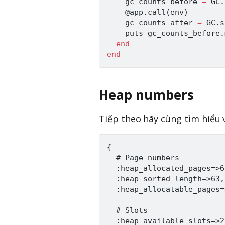
    gc_counts_before 
=
GC
.
@app
.
call
(
env
)
    gc_counts_after 
=
GC
.
s
    puts gc_counts_before
.
end
end
Heap numbers
Tiếp theo hãy cùng tìm hiểu 
{

  # Page numbers

  :heap_allocated_pages=>63
  :heap_sorted_length=>63,

  :heap_allocatable_pages=>
  # Slots

  :heap_available_slots=>2