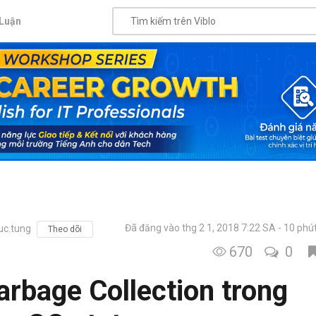
Luận
Đã đăng vào thg 2 1, 2018 7:22 SA
10 phú
c.tung
Theo dõi
670
0
arbage Collection trong