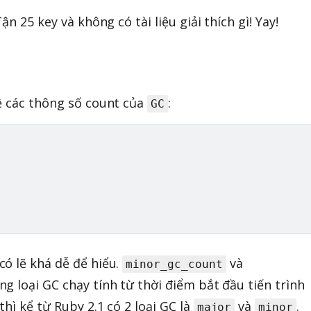
ận 25 key và không có tài liệu giải thích gì! Yay!
ề các thông số count của
:
GC
ó lẽ khá dễ để hiểu.
và
minor_gc_count
ng loại GC chạy tính từ thời điểm bắt đầu tiến trình
hì kể từ Ruby 2.1 có 2 loại GC là
và
.
major
minor