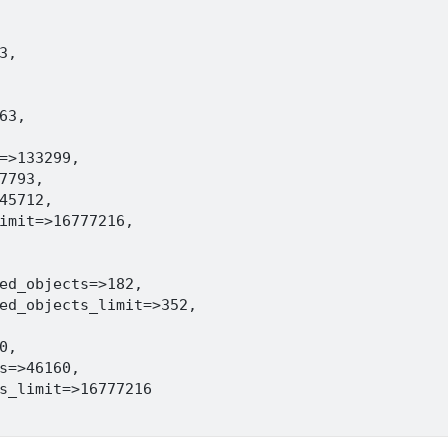
,

3,

=>133299,

7793,

45712,

imit=>16777216,

ed_objects=>182,

ed_objects_limit=>352,

,

s=>46160,

s_limit=>16777216
