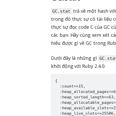
trả về một hash với
GC.stat
trong đó thực sự có tài liệu 
thực sự đọc code C của GC củ
các bạn. Hãy cùng xem xét cá
hiểu được gì về GC trong Rub
Dưới đây là những gì
GC.sta
khởi động với Ruby 2.4.0:
{

  :count=>15,

  :heap_allocated_pages=>63
  :heap_sorted_length=>63,

  :heap_allocatable_pages=>
  :heap_available_slots=>2
  :heap_live_slots=>25506,
