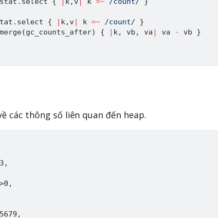
stat
.
select 
{
|
k
,
v
|
 k 
=
~
/count/
}
tat
.
select 
{
|
k
,
v
|
 k 
=
~
/count/
}
merge
(
gc_counts_after
)
{
|
k
,
 vb
,
 va
|
 va 
-
 vb 
}
về các thông số liên quan đến heap.
,

0,

5679,
