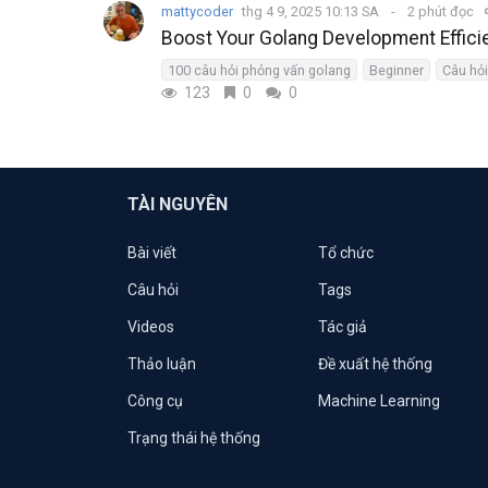
mattycoder
thg 4 9, 2025 10:13 SA
2 phút đọc
Boost Your Golang Development Effici
100 câu hỏi phỏng vấn golang
Beginner
Câu hỏi
123
0
0
TÀI NGUYÊN
Bài viết
Tổ chức
Câu hỏi
Tags
Videos
Tác giả
Thảo luận
Đề xuất hệ thống
Công cụ
Machine Learning
Trạng thái hệ thống