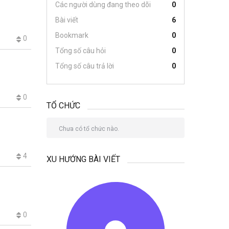
Các người dùng đang theo dõi
0
Bài viết
6
Bookmark
0
0
Tổng số câu hỏi
0
Tổng số câu trả lời
0
0
TỔ CHỨC
Chưa có tổ chức nào.
4
XU HƯỚNG BÀI VIẾT
0