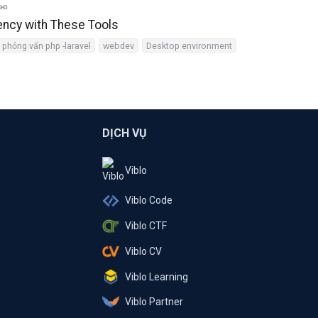
ency with These Tools
 phỏng vấn php -laravel
webdev
Desktop environment
DỊCH VỤ
Viblo
Viblo Code
Viblo CTF
Viblo CV
Viblo Learning
Viblo Partner