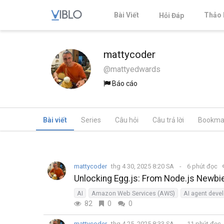
Bài Viết
Thảo 
Hỏi Đáp
mattycoder
@mattyedwards
Báo cáo
Bài viết
Series
Câu hỏi
Câu trả lời
Bookma
mattycoder
thg 4 30, 2025 8:20 SA
6 phút đọc
Unlocking Egg.js: From Node.js Newb
AI
Amazon Web Services (AWS)
AI agent deve
82
0
0
mattycoder
thg 4 25, 2025 8:33 SA
11 phút đọc