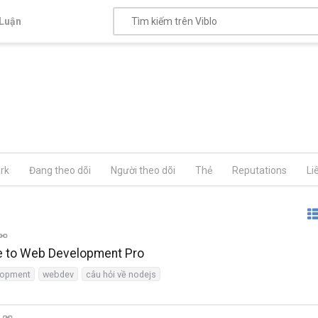
Luận
rk
Đang theo dõi
Người theo dõi
Thẻ
Reputations
Li
ie to Web Development Pro
lopment
webdev
câu hỏi về nodejs