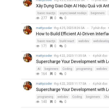
Xây Dựng Giao Diện AI Hiệu Quả với Ant
basic reactjs
async/await nodejs
beginners
277
0
0
mattycoder
thg 4 25, 2025 8:26 SA
7 phút đọc
How to Build Efficient AI-Driven Interfa
basic reactjs
build react
webdev
webdevelo
171
0
0
mattycoder
thg 4 22, 2025 11:35 SA
4 phút đọc
Supercharge Your Development with L
AI
beginners
Coding
programing
webdev
164
0
0
mattycoder
thg 4 22, 2025 11:17 SA
4 phút đọc
Supercharge Your Development with L
programing
webdev
Coding
beginners
Cha
140
0
0