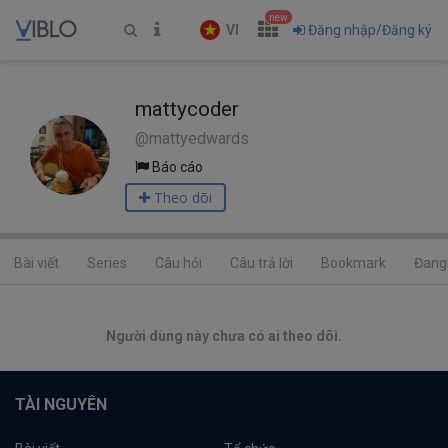
new
VI
Đăng nhập/Đăng ký
mattycoder
@mattyedwards
Báo cáo
Theo dõi
Bài viết
Series
Câu hỏi
Câu trả lời
Bookmark
Đang 
Người dùng này chưa có ai theo dõi.
TÀI NGUYÊN