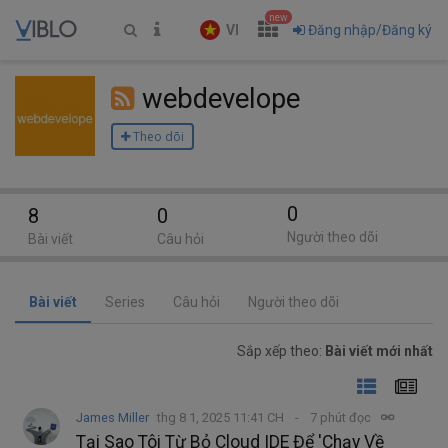
new
VI
Đăng nhập/Đăng ký
webdevelope
Theo dõi
0
8
0
Người theo dõi
Bài viết
Câu hỏi
Bài viết
Series
Câu hỏi
Người theo dõi
Sắp xếp theo:
Bài viết mới nhất
James Miller
thg 8 1, 2025 11:41 CH
7 phút đọc
Tại Sao Tôi Từ Bỏ Cloud IDE Để 'Chạy Về