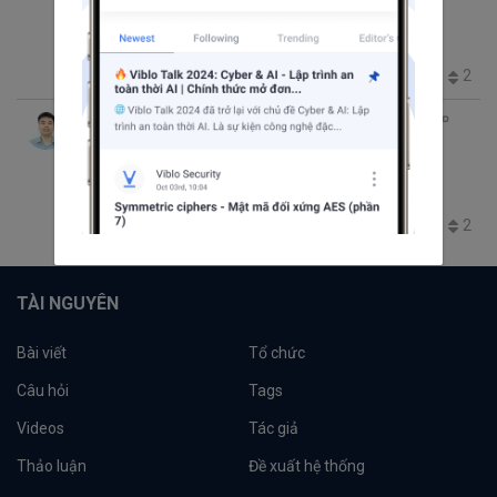
cách phòng ngừa
Backend
webdevelope
web security
1.3K
2
0
2
Phan Duy Van
thg 12 19, 2019 3:22 SA
3 phút đọc
Tool quản lý thời gian
Coding Tip
Tool
extension
timemanagement
webdevelope
745
1
0
2
TÀI NGUYÊN
Bài viết
Tổ chức
Câu hỏi
Tags
Videos
Tác giả
Thảo luận
Đề xuất hệ thống