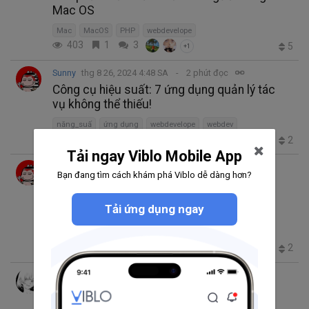
Mac OS
Mac
MacOS
PHP
webdevelope
403
1
3
5
+1
Sunny
thg 8 26, 2024 4:48 SA
2 phút đọc
Công cụ hiệu suất: 7 ứng dụng quản lý tác
vụ không thể thiếu!
năng_suấ
ứng dụng
webdevelope
webdev
145
0
0
2
Tải ngay Viblo Mobile App
Sunny
thg 12 18, 2023 9:09 SA
5 phút đọc
Bạn đang tìm cách khám phá Viblo dễ dàng hơn?
Dù đã là năm 2024, bạn vẫn đang sử dụng
MAMP à? Hãy xem xét 8 lựa chọn thay thế
Tải ứng dụng ngay
này đi.
PHP
webdevelope
Postgres
environment
2023
632
1
0
2
yui
thg 9 16, 2023 2:24 CH
6 phút đọc
Session (phiên) là gì? Session và Cookie
khác nhau như nào? Session hijacking và