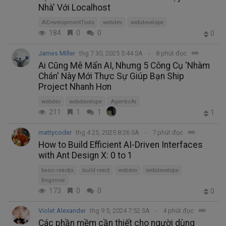
Nhà' Với Localhost
AIDevelopmentTools
webdev
webdevelope
184
0
0
0
James Miller
thg 7 30, 2025 5:44 SA
8 phút đọc
Ai Cũng Mê Mẩn AI, Nhưng 5 Công Cụ 'Nhàm
Chán' Này Mới Thực Sự Giúp Bạn Ship
Project Nhanh Hơn
webdev
webdevelope
AgenticAi
211
1
1
1
mattycoder
thg 4 25, 2025 8:26 SA
7 phút đọc
How to Build Efficient AI-Driven Interfaces
with Ant Design X: 0 to 1
basic reactjs
build react
webdev
webdevelope
Beginner
173
0
0
0
Violet Alexander
thg 9 5, 2024 7:52 SA
4 phút đọc
Các phần mềm cần thiết cho người dùng