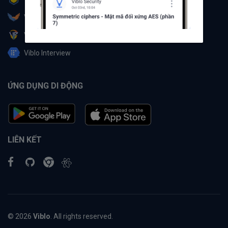
Viblo Partner
Viblo Battle
Viblo Interview
ỨNG DỤNG DI ĐỘNG
LIÊN KẾT
© 2026
Viblo
. All rights reserved.