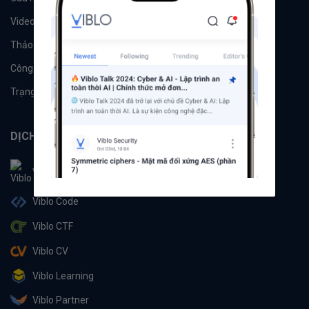
Videos
Tác giả
Thảo luận
Đề xuất hệ thống
Công cụ
Machine Learning
Trạng thái hệ thống
DỊCH VỤ
Viblo
Viblo Code
Viblo CTF
Viblo CV
Viblo Learning
Viblo Partner