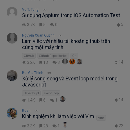
Vu T. Tung
Sử dụng Appium trong iOS Automation Test
5
3.7K
5
0
Nguyễn Xuân Quỳnh
Làm việc với nhiều tài khoản github trên
cùng một máy tính
GitHub
Github Repositories
Git
14
3.2K
13
3
Bui Gia Thinh
Xử lý song song và Event loop model trong
Javascript
JavaScript
event loop
14
1.4K
6
1
ttuan
Kinh nghiệm khi làm việc với Vim
Vim
22
3.3K
28
1