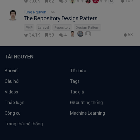
109
30.0K
82
8
+3
Tung Nguyen
The Repository Design Pattern
PHP
Laravel
Repository
Design Pattern
53
34.1K
59
4
TÀI NGUYÊN
Bài viết
Tổ chức
Câu hỏi
Tags
Videos
Tác giả
Thảo luận
Đề xuất hệ thống
Công cụ
Machine Learning
Trạng thái hệ thống