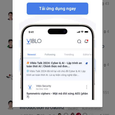
43
22.2K
49
3
Tải ứng dụng ngay
Bui Minh Hieu
Hướng dẫn deploy bằng Rocketeer
PHP
AutoDeployment
rocketeer
4
1.1K
6
3
Duong
Tìm hiểu ECMAScript 6 - những Điều hay ho
của ES6 (phần 1)
Node.js
4
4.2K
6
2
Tran Duc Thang
Laravel Beauty: Recipes & Best Practices
PHP
Laravel
151
22.3K
126
13
+7
Tung Nguyen
Introduction to Oauth2
Oauth2
Authentication