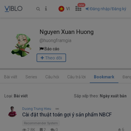
new
VI
Đăng nhập/Đăng ký
Nguyen Xuan Huong
@huongframgia
Báo cáo
Theo dõi
Bài viết
Series
Câu hỏi
Câu trả lời
Bookmark
Đang
Loại:
Bài viết
Sắp xếp theo:
Ngày xuất bản
Duong Trung Hieu
Cài đặt thuật toán gợi ý sản phẩm NBCF
Recommender System
6
2.8K
2
0