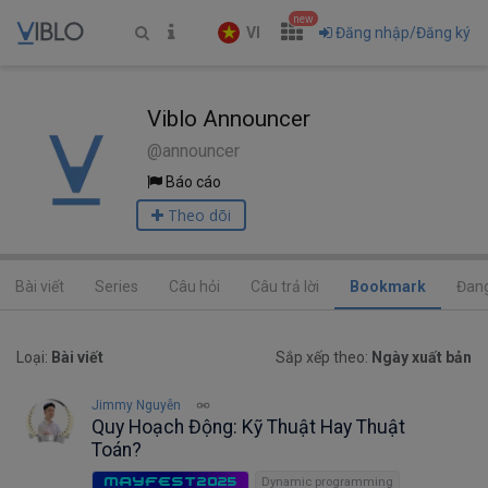
new
VI
Đăng nhập/Đăng ký
Viblo Announcer
@announcer
Báo cáo
Theo dõi
Bài viết
Series
Câu hỏi
Câu trả lời
Bookmark
Đang
Loại:
Bài viết
Sắp xếp theo:
Ngày xuất bản
Jimmy Nguyễn
Quy Hoạch Động: Kỹ Thuật Hay Thuật
Toán?
MAYFEST2025
Dynamic programming