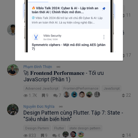
top-down
Information Technology
Bottom-Up
Learning
11
2.1K
8
1
Vinh Phạm
Mẹo tối ưu hóa ứng dụng React/Next.js dễ
dàng
React
development
nextjs
17
1.6K
15
0
Phạm Đình Thiện
🚀 𝐅𝐫𝐨𝐧𝐭𝐞𝐧𝐝 𝐏𝐞𝐫𝐟𝐨𝐫𝐦𝐚𝐧𝐜𝐞 - Tối ưu
JavaScript (Phần 1)
Advanced JavaScript
FrontendPerformance
JavaScript
22
1.7K
9
7
Nguyễn Đức Nghĩa
Design Pattern cùng Flutter. Tập 7: State -
"Siêu nhân biến hình"
Design Partern
Flutter
state design pattern
14
833
9
4