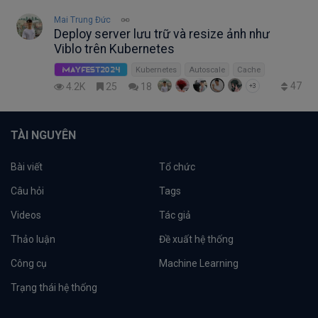
Mai Trung Đức
Deploy server lưu trữ và resize ảnh như
Viblo trên Kubernetes
Kubernetes
Autoscale
Cache
MayFest2024
47
4.2K
25
18
+3
TÀI NGUYÊN
Bài viết
Tổ chức
Câu hỏi
Tags
Videos
Tác giả
Thảo luận
Đề xuất hệ thống
Công cụ
Machine Learning
Trạng thái hệ thống