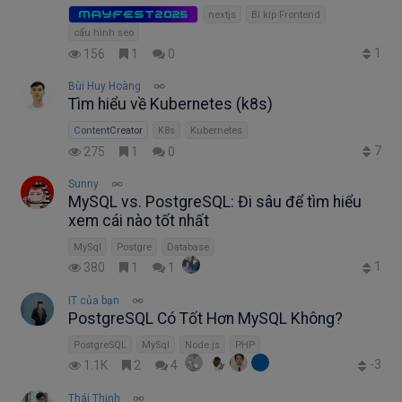
MAYFEST2025
nextjs
Bí kíp Frontend
cấu hình seo
1
156
1
0
Bùi Huy Hoàng
Tìm hiểu về Kubernetes (k8s)
ContentCreator
K8s
Kubernetes
7
275
1
0
Sunny
MySQL vs. PostgreSQL: Đi sâu để tìm hiểu
xem cái nào tốt nhất
MySql
Postgre
Database
1
380
1
1
IT của bạn
PostgreSQL Có Tốt Hơn MySQL Không?
PostgreSQL
MySql
Node.js
PHP
-3
1.1K
2
4
Thái Thịnh