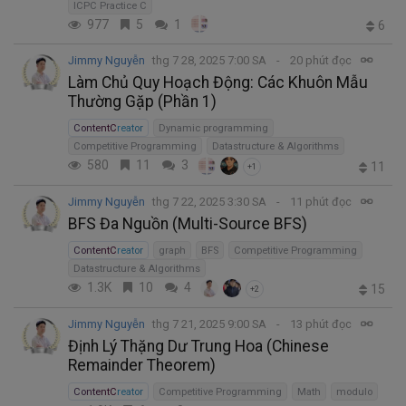
ICPC Practice C
977
5
1
6
Jimmy Nguyễn
thg 7 28, 2025 7:00 SA
20 phút đọc
Làm Chủ Quy Hoạch Động: Các Khuôn Mẫu
Thường Gặp (Phần 1)
ContentCreator
Dynamic programming
Competitive Programming
Datastructure & Algorithms
580
11
3
11
+1
Jimmy Nguyễn
thg 7 22, 2025 3:30 SA
11 phút đọc
BFS Đa Nguồn (Multi-Source BFS)
ContentCreator
graph
BFS
Competitive Programming
Datastructure & Algorithms
1.3K
10
4
15
+2
Jimmy Nguyễn
thg 7 21, 2025 9:00 SA
13 phút đọc
Định Lý Thặng Dư Trung Hoa (Chinese
Remainder Theorem)
ContentCreator
Competitive Programming
Math
modulo