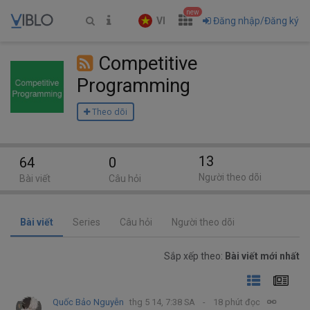
new
VI
Đăng nhập/Đăng ký
Competitive
Programming
Theo dõi
13
64
0
Người theo dõi
Bài viết
Câu hỏi
Bài viết
Series
Câu hỏi
Người theo dõi
Sắp xếp theo:
Bài viết mới nhất
Quốc Bảo Nguyễn
thg 5 14, 7:38 SA
18 phút đọc