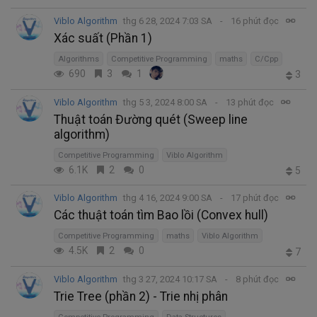
Viblo Algorithm
thg 6 28, 2024 7:03 SA
16 phút đọc
Xác suất (Phần 1)
Algorithms
Competitive Programming
maths
C/Cpp
690
3
1
3
Viblo Algorithm
thg 5 3, 2024 8:00 SA
13 phút đọc
Thuật toán Đường quét (Sweep line
algorithm)
Competitive Programming
Viblo Algorithm
6.1K
2
0
5
Viblo Algorithm
thg 4 16, 2024 9:00 SA
17 phút đọc
Các thuật toán tìm Bao lồi (Convex hull)
Competitive Programming
maths
Viblo Algorithm
4.5K
2
0
7
Viblo Algorithm
thg 3 27, 2024 10:17 SA
8 phút đọc
Trie Tree (phần 2) - Trie nhị phân