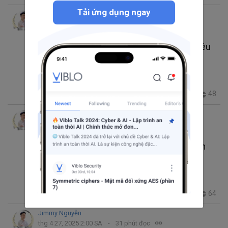
Tải ứng dụng ngay
Jimmy Nguyễn
thg 5 2, 2025 2:00 SA
19 phút đọc
Trending thg 5 30, 2025 2:11 SA
Nâng Cấp Stack/Queue: Bí Kíp Tìm Min Siêu
Tốc
MAYFEST2025
Data Structures
Competitive Programming
Coding Interview
730
40
19
48
9+
Jimmy Nguyễn
thg 4 30, 2025 5:31 CH
28 phút đọc
Trending thg 5 16, 2025 2:14 SA
Sức Mạnh Của Bitmask DP: Từ Cơ Bản Đến
Nâng Cao Trong CP
MAYFEST2025
Competitive Programming
Algorithms
Dynamic programming
Bitmask
2.6K
55
37
64
9+
Jimmy Nguyễn
thg 4 27, 2025 2:00 SA
31 phút đọc