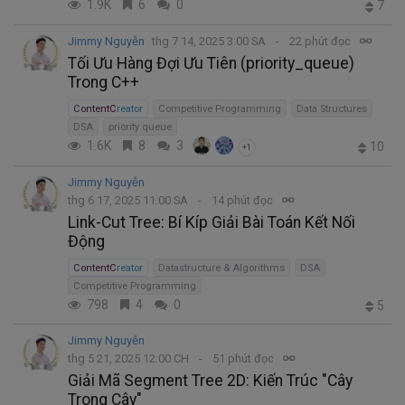
1.9K
6
0
7
Jimmy Nguyễn
thg 7 14, 2025 3:00 SA
22 phút đọc
Tối Ưu Hàng Đợi Ưu Tiên (priority_queue)
Trong C++
ContentCreator
Competitive Programming
Data Structures
DSA
priority queue
1.6K
8
3
10
+1
Jimmy Nguyễn
thg 6 17, 2025 11:00 SA
14 phút đọc
Link-Cut Tree: Bí Kíp Giải Bài Toán Kết Nối
Động
ContentCreator
Datastructure & Algorithms
DSA
Competitive Programming
798
4
0
5
Jimmy Nguyễn
thg 5 21, 2025 12:00 CH
51 phút đọc
Giải Mã Segment Tree 2D: Kiến Trúc "Cây
Trong Cây"