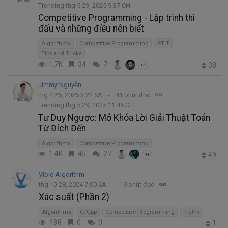
Trending thg 5 29, 2025 9:37 CH
Competitive Programming - Lập trình thi
đấu và những điều nên biết
Algorithms
Competitive Programming
PTIT
Tips and Tricks
1.7K
34
7
38
+4
Jimmy Nguyễn
thg 4 25, 2025 3:22 SA
41 phút đọc
Trending thg 5 29, 2025 11:46 CH
Tư Duy Ngược: Mở Khóa Lời Giải Thuật Toán
Từ Đích Đến
Algorithms
Competitive Programming
1.4K
45
27
49
9+
Viblo Algorithm
thg 10 28, 2024 7:00 SA
19 phút đọc
Xác suất (Phần 2)
Algorithms
C/Cpp
Competitive Programming
maths
488
0
0
1