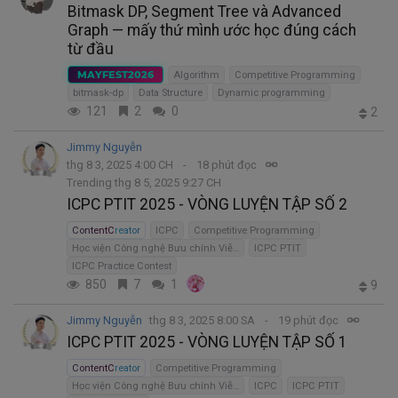
Bitmask DP, Segment Tree và Advanced
Graph — mấy thứ mình ước học đúng cách
từ đầu
MAYFEST2026
Algorithm
Competitive Programming
bitmask-dp
Data Structure
Dynamic programming
121
2
0
2
Jimmy Nguyễn
thg 8 3, 2025 4:00 CH
18 phút đọc
Trending thg 8 5, 2025 9:27 CH
ICPC PTIT 2025 - VÒNG LUYỆN TẬP SỐ 2
ContentCreator
ICPC
Competitive Programming
Học viện Công nghệ Bưu chính Viễn thông - PTIT Hà Nội
ICPC PTIT
ICPC Practice Contest
850
7
1
9
Jimmy Nguyễn
thg 8 3, 2025 8:00 SA
19 phút đọc
ICPC PTIT 2025 - VÒNG LUYỆN TẬP SỐ 1
ContentCreator
Competitive Programming
Học viện Công nghệ Bưu chính Viễn thông - PTIT Hà Nội
ICPC
ICPC PTIT