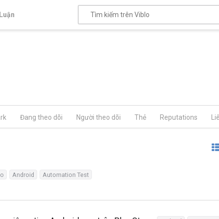
Luận
rk
Đang theo dõi
Người theo dõi
Thẻ
Reputations
Li
so
Android
Automation Test