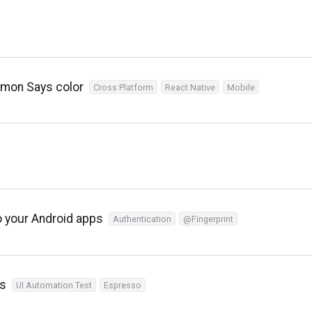
imon Says color
Cross Platform
React Native
Mobile
to your Android apps
Authentication
@Fingerprint
cs
UI Automation Test
Espresso