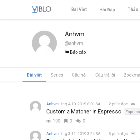
Bài Viết
Thảo 
Hỏi Đáp
Anhvm
@anhvm
Báo cáo
Bài viết
Series
Câu hỏi
Câu trả lời
Bookma
Anhvm
thg 4 10, 2019 8:01 SA
2 phút đọc
Custom a Matcher in Espresso
Espres
190
0
0
Anhvm
thg 3 11, 2019 3:24 SA
3 phút đọc