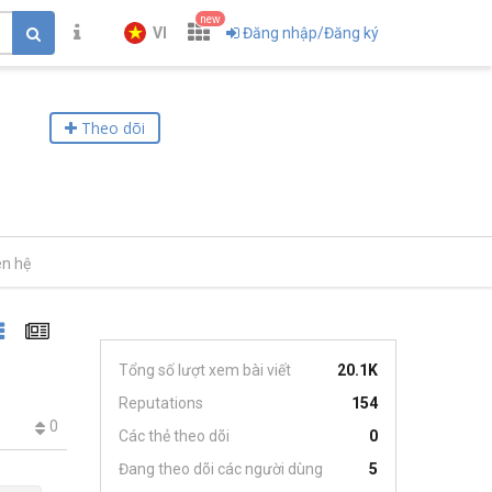
new
VI
Đăng nhập/Đăng ký
Theo dõi
ên hệ
Tổng số lượt xem bài viết
20.1K
Reputations
154
0
Các thẻ theo dõi
0
Đang theo dõi các người dùng
5