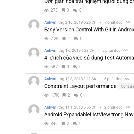
Đơn giản hóa trải nghiệm người dùng ch
275
0
0
Anhvm
thg 2 10, 2019 6:26 CH
7 phút đọc
Easy Version Control With Git in Androi
7.2K
1
0
Anhvm
thg 1 6, 2019 6:23 CH
5 phút đọc
4 lợi ích của việc sử dụng Test Autom
587
0
0
Anhvm
thg 12 3, 2018 3:12 SA
5 phút đọc
Constraint Layout performance
Constra
1.7K
2
0
Anhvm
thg 11 1, 2018 5:55 CH
2 phút đọc
Android ExpandableListView trong Nav
846
2
0