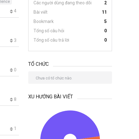
rience
Các người dùng đang theo dõi
2
4
Bài viết
11
Bookmark
5
Tổng số câu hỏi
0
Tổng số câu trả lời
0
3
TỔ CHỨC
0
Chưa có tổ chức nào.
XU HƯỚNG BÀI VIẾT
8
1