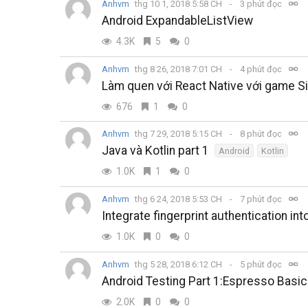
Anhvm
thg 10 1, 2018 5:58 CH
3 phút đọc
Android ExpandableListView
4.3K
5
0
Anhvm
thg 8 26, 2018 7:01 CH
4 phút đọc
Làm quen với React Native với game S
676
1
0
Anhvm
thg 7 29, 2018 5:15 CH
8 phút đọc
Java và Kotlin part 1
Android
Kotlin
1.0K
1
0
Anhvm
thg 6 24, 2018 5:53 CH
7 phút đọc
Integrate fingerprint authentication in
1.0K
0
0
Anhvm
thg 5 28, 2018 6:12 CH
5 phút đọc
Android Testing Part 1:Espresso Basi
2.0K
0
0