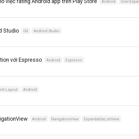
o việc rating Android app trên Play Store
Android
User-Expe
d Studio
Git
Android Studio
ation với Espresso
Android
Espresso
int Layout
Android
igationView
Android
NavigationView
ExpandableListView