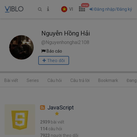
new
VI
Đăng nhập/Đăng ký
Nguyễn Hồng Hải
@Nguyenhonghai2108
Báo cáo
Theo dõi
Bài viết
Series
Câu hỏi
Câu trả lời
Bookmark
Đang 
JavaScript
2939
bài viết
114
câu hỏi
7923
người theo dõi