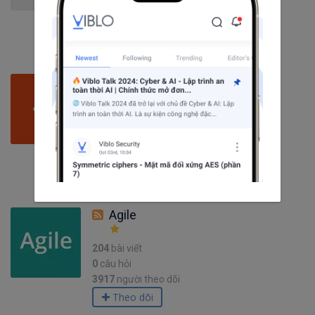
2674
người theo dõi
Theo dõi
Ubuntu
141
bài viết
6
câu hỏi
2593
người theo dõi
Theo dõi
Agile
204
bài viết
0
câu hỏi
3917
người theo dõi
Theo dõi