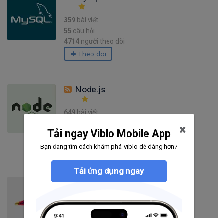
359
bài viết
55
câu hỏi
4714
người theo dõi
Theo dõi
Node.js
649
bài viết
47
câu hỏi
Tải ngay Viblo Mobile App
5285
người theo dõi
Theo dõi
Bạn đang tìm cách khám phá Viblo dễ dàng hơn?
Tải ứng dụng ngay
Apache
67
bài viết
3
câu hỏi