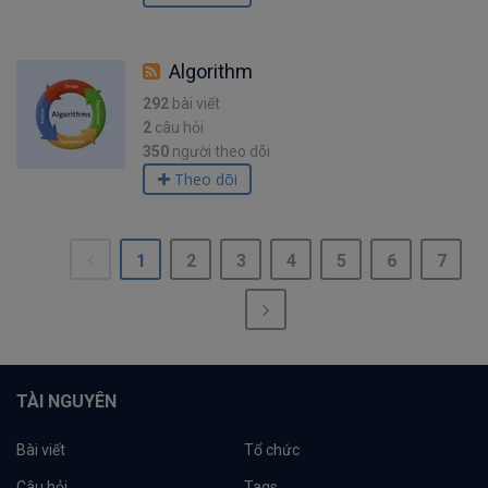
Algorithm
292
bài viết
2
câu hỏi
350
người theo dõi
Theo dõi
1
2
3
4
5
6
7
TÀI NGUYÊN
Bài viết
Tổ chức
Câu hỏi
Tags