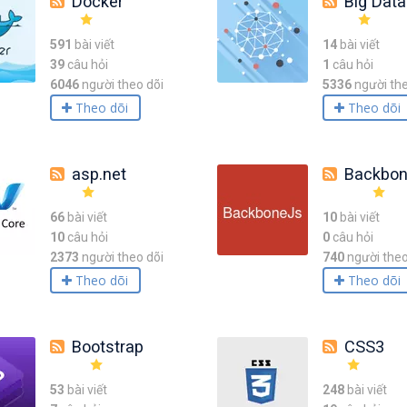
Docker
Big Data
591
bài viết
14
bài viết
39
câu hỏi
1
câu hỏi
6046
người theo dõi
5336
người the
Theo dõi
Theo dõi
asp.net
Backbo
66
bài viết
10
bài viết
10
câu hỏi
0
câu hỏi
2373
người theo dõi
740
người theo
Theo dõi
Theo dõi
Bootstrap
CSS3
53
bài viết
248
bài viết