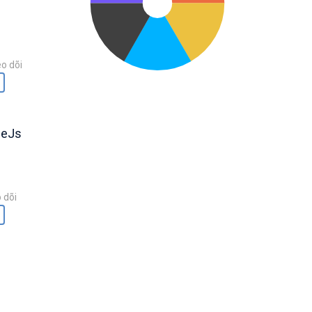
o dõi
neJs
 dõi