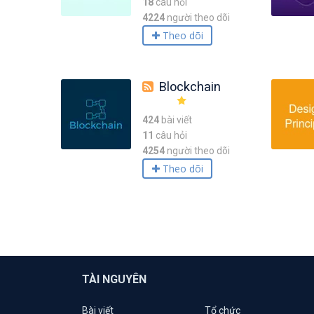
18
câu hỏi
4224
người theo dõi
Theo dõi
Blockchain
424
bài viết
11
câu hỏi
4254
người theo dõi
Theo dõi
TÀI NGUYÊN
Bài viết
Tổ chức