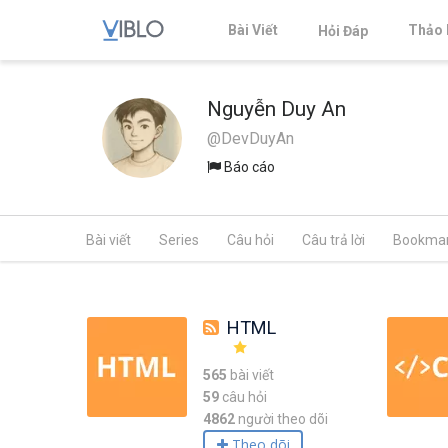
Bài Viết
Thảo 
Hỏi Đáp
Nguyễn Duy An
@DevDuyAn
Báo cáo
Bài viết
Series
Câu hỏi
Câu trả lời
Bookma
HTML
565
bài viết
59
câu hỏi
4862
người theo dõi
Theo dõi