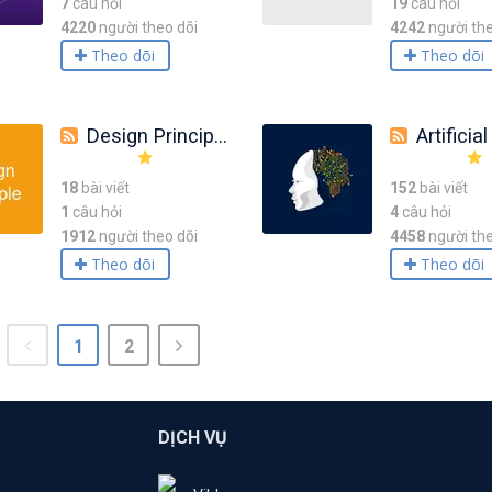
7
câu hỏi
19
câu hỏi
4220
người theo dõi
4242
người the
Theo dõi
Theo dõi
Design Principle
Artificial Int
18
bài viết
152
bài viết
1
câu hỏi
4
câu hỏi
1912
người theo dõi
4458
người the
Theo dõi
Theo dõi
1
2
DỊCH VỤ