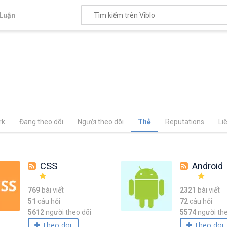
Luận
rk
Đang theo dõi
Người theo dõi
Thẻ
Reputations
Li
CSS
Android
769
bài viết
2321
bài viết
51
câu hỏi
72
câu hỏi
5612
người theo dõi
5574
người the
Theo dõi
Theo dõi