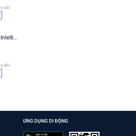
o dõi
elligence
o dõi
ỨNG DỤNG DI ĐỘNG