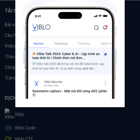
TÀI NGUYÊN
Bài viết
Tổ chức
Câu hỏi
Tags
Videos
Tác giả
Thảo luận
Đề xuất hệ thống
Công cụ
Machine Learning
Trạng thái hệ thống
DỊCH VỤ
Viblo
Viblo Code
Viblo CTF