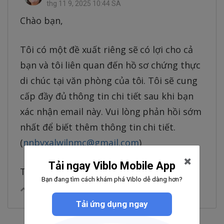
thg 11 9, 2025 10:44 SA
Chào bạn,
Tôi có một đề xuất riêng sẽ có lợi cho cả
bạn và tôi liên quan đến hồ sơ chứng thực
di chúc tại văn phòng của tôi. Tôi sẽ cung
cấp đầy đủ thông tin chi tiết sau khi bạn
xác nhận email này. Vui lòng phản hồi sớm
nhất để biết thêm thông tin chi tiết.
(
nnbvxalwilnmc@gmail.com
)
Tải ngay Viblo Mobile App
Trân trọng, Bà Mario Souza
Bạn đang tìm cách khám phá Viblo dễ dàng hơn?
0
|
Trả lời
Chia sẻ
Tải ứng dụng ngay