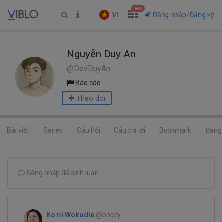
new
VI
Đăng nhập/Đăng ký
Nguyễn Duy An
@DevDuyAn
Báo cáo
Theo dõi
Bài viết
Series
Câu hỏi
Câu trả lời
Bookmark
Đang 
Đăng nhập để bình luận
Komi Wokodié
@bnavy