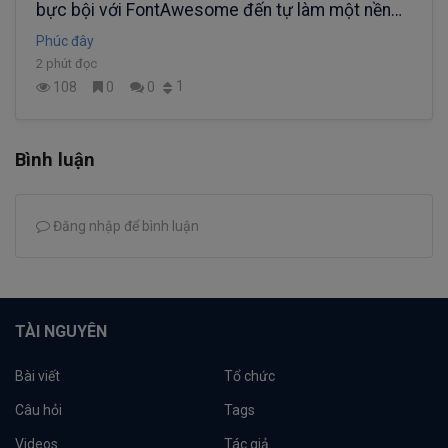
bực bội với FontAwesome đến tự làm một nền
tảng icon riêng
Phúc đây
2 phút đọc
1
108
0
0
Bình luận
Đăng nhập để bình luận
TÀI NGUYÊN
Bài viết
Tổ chức
Câu hỏi
Tags
Videos
Tác giả