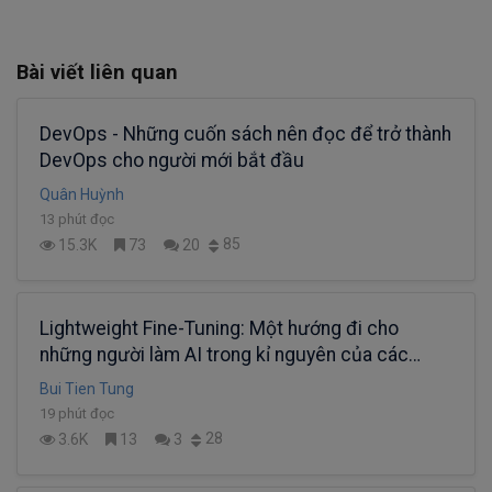
Bài viết liên quan
DevOps - Những cuốn sách nên đọc để trở thành
DevOps cho người mới bắt đầu
Quân Huỳnh
13 phút đọc
85
15.3K
73
20
Lightweight Fine-Tuning: Một hướng đi cho
những người làm AI trong kỉ nguyên của các
Super Large Models (Phần 2)
Bui Tien Tung
19 phút đọc
28
3.6K
13
3