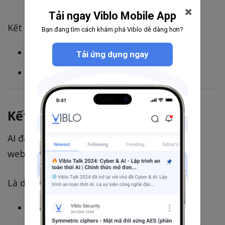
Tải ngay Viblo Mobile App
Kết quả:
Bạn đang tìm cách khám phá Viblo dễ dàng hơn?
Bot vẫn có thể index nội dung
Tải ứng dụng ngay
Nhưng không còn làm quá tải hệ thống
Kết luận
AI đang thay đổi cách traffic hoạt động trên
web.
Là developer:
Không thể chặn toàn bộ bot